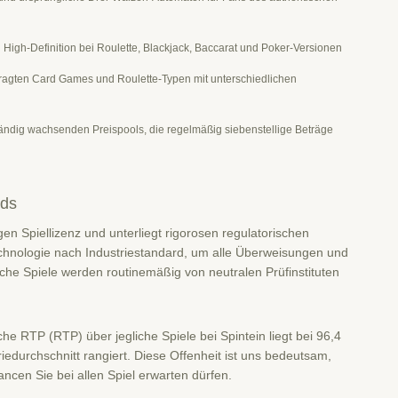
 High-Definition bei Roulette, Blackjack, Baccarat und Poker-Versionen
efragten Card Games und Roulette-Typen mit unterschiedlichen
tändig wachsenden Preispools, die regelmäßig siebenstellige Beträge
rds
gen Spiellizenz und unterliegt rigorosen regulatorischen
hnologie nach Industriestandard, um alle Überweisungen und
iche Spiele werden routinemäßig von neutralen Prüfinstituten
liche RTP (RTP) über jegliche Spiele bei Spintein liegt bei 96,4
iedurchschnitt rangiert. Diese Offenheit ist uns bedeutsam,
ncen Sie bei allen Spiel erwarten dürfen.