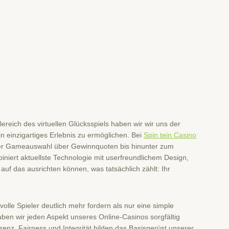
Bereich des virtuellen Glücksspiels haben wir wir uns der
 einzigartiges Erlebnis zu ermöglichen. Bei
Spin tein Casino
n der Gameauswahl über Gewinnquoten bis hinunter zum
niert aktuellste Technologie mit userfreundlichem Design,
 auf das ausrichten können, was tatsächlich zählt: Ihr
lle Spieler deutlich mehr fordern als nur eine simple
aben wir jeden Aspekt unseres Online-Casinos sorgfältig
renz, Fairness und Integrität bilden das Basisgerüst unserer