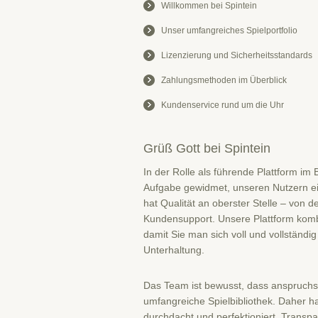
Willkommen bei Spintein
Unser umfangreiches Spielportfolio
Lizenzierung und Sicherheitsstandards
Zahlungsmethoden im Überblick
Kundenservice rund um die Uhr
Grüß Gott bei Spintein
In der Rolle als führende Plattform im 
Aufgabe gewidmet, unseren Nutzern ein
hat Qualität an oberster Stelle – vo
Kundensupport. Unsere Plattform kombi
damit Sie man sich voll und vollständig
Unterhaltung.
Das Team ist bewusst, dass anspruchsvo
umfangreiche Spielbibliothek. Daher h
durchdacht und perfektioniert. Transpa