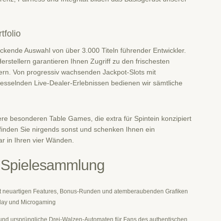
folio
uckende Auswahl von über 3.000 Titeln führender Entwickler.
erstellern garantieren Ihnen Zugriff zu den frischesten
ern. Von progressiv wachsenden Jackpot-Slots mit
fesselnden Live-Dealer-Erlebnissen bedienen wir sämtliche
re besonderen Table Games, die extra für Spintein konzipiert
 finden Sie nirgends sonst und schenken Ihnen ein
ar in Ihren vier Wänden.
r Spielesammlung
 neuartigen Features, Bonus-Runden und atemberaubenden Grafiken
Play und Microgaming
 und ursprüngliche Drei-Walzen-Automaten für Fans des authentischen