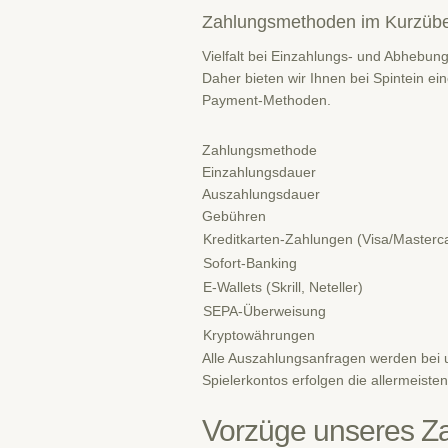
Zahlungsmethoden im Kurzübe
Vielfalt bei Einzahlungs- und Abhebung
Daher bieten wir Ihnen bei Spintein 
Payment-Methoden.
Zahlungsmethode
Einzahlungsdauer
Auszahlungsdauer
Gebühren
Kreditkarten-Zahlungen (Visa/Masterc
Sofort-Banking
E-Wallets (Skrill, Neteller)
SEPA-Überweisung
Kryptowährungen
Alle Auszahlungsanfragen werden bei un
Spielerkontos erfolgen die allermeiste
Vorzüge unseres Z