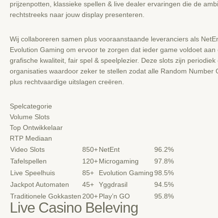
prijzenpotten, klassieke spellen & live dealer ervaringen die de amb
rechtstreeks naar jouw display presenteren.
Wij collaboreren samen plus vooraanstaande leveranciers als NetE
Evolution Gaming om ervoor te zorgen dat ieder game voldoet aan
grafische kwaliteit, fair spel & speelplezier. Deze slots zijn periodie
organisaties waardoor zeker te stellen zodat alle Random Number 
plus rechtvaardige uitslagen creëren.
Spelcategorie
Volume Slots
Top Ontwikkelaar
RTP Mediaan
Video Slots
850+
NetEnt
96.2%
Tafelspellen
120+
Microgaming
97.8%
Live Speelhuis
85+
Evolution Gaming
98.5%
Jackpot Automaten
45+
Yggdrasil
94.5%
Traditionele Gokkasten
200+
Play’n GO
95.8%
Live Casino Beleving