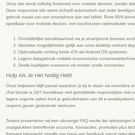
Onze site wordt volledig finetuned voor mobiele devices, zonder dat
Deze responsive site stemt zichzelf automatisch aan ieder beeldgroot
gebruik maakt van een smartphone dan wel tablet. Ruim 85% binnen 
speelbaar voor mobiele devices, met touchscreen-optimalisatie voor 
Onmiddellijke bereikbaarheid via je smartphone browser exc
Identieke mogelijkheden gelijk aan onze desktop omtrent depo
Optimalisatie richting beide iOS als Android OS-systemen
Lagere datagebruik middels economische compressietechni
Snelle loadtijden eveneens via minder snelle connecties
Hulp Als Je Het Nodig Hebt
Onze helpteam blijft paraat waardoor je bij te staan via meerdere 
chat functie is 24/7 bereikbaar met gemiddelde responstijden met
lagere urgente zaken kunt je gebruikmaken van dit e-emailsysteem
respons geven gedurende werkuren.
Tevens presenteren wij een uitvoerige FAQ-sectie die oplossingen 
vraagstukken betreffende accounts, transacties, promoties plus techn
frequent bijgewerkt omwille van basis van feedback vanuit gebruike