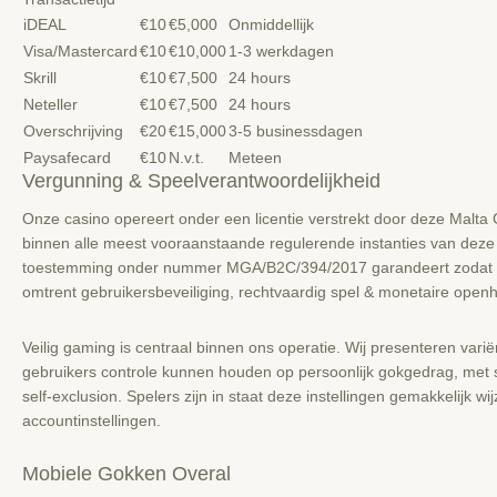
iDEAL
€10
€5,000
Onmiddellijk
Visa/Mastercard
€10
€10,000
1-3 werkdagen
Skrill
€10
€7,500
24 hours
Neteller
€10
€7,500
24 hours
Overschrijving
€20
€15,000
3-5 businessdagen
Paysafecard
€10
N.v.t.
Meteen
Vergunning & Speelverantwoordelijkheid
Onze casino opereert onder een licentie verstrekt door deze Malta
binnen alle meest vooraanstaande regulerende instanties van deze
toestemming onder nummer MGA/B2C/394/2017 garandeert zodat we
omtrent gebruikersbeveiliging, rechtvaardig spel & monetaire openh
Veilig gaming is centraal binnen ons operatie. Wij presenteren var
gebruikers controle kunnen houden op persoonlijk gokgedrag, met st
self-exclusion. Spelers zijn in staat deze instellingen gemakkelijk w
accountinstellingen.
Mobiele Gokken Overal