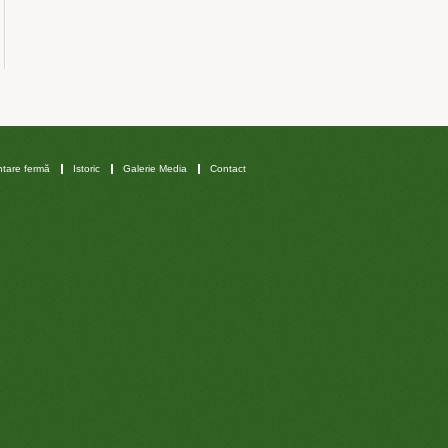
tare fermă
Istoric
Galerie Media
Contact