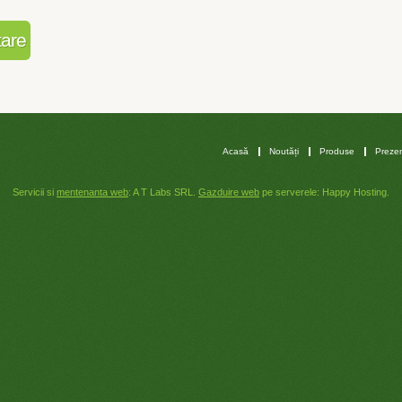
Acasă
Noutăți
Produse
Prezen
Servicii si
mentenanta web
: A T Labs SRL.
Gazduire web
pe serverele: Happy Hosting.