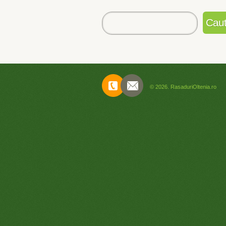
Contact
© 2026. RasaduriOltenia.ro