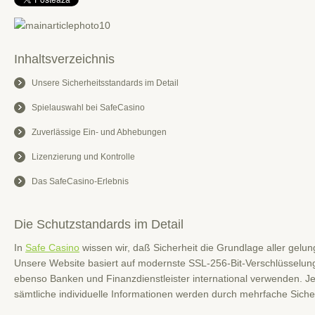
Inhaltsverzeichnis
Unsere Sicherheitsstandards im Detail
Spielauswahl bei SafeCasino
Zuverlässige Ein- und Abhebungen
Lizenzierung und Kontrolle
Das SafeCasino-Erlebnis
Die Schutzstandards im Detail
In
Safe Casino
wissen wir, daß Sicherheit die Grundlage aller gelun
Unsere Website basiert auf modernste SSL-256-Bit-Verschlüsselung,
ebenso Banken und Finanzdienstleister international verwenden. Je
sämtliche individuelle Informationen werden durch mehrfache Siche