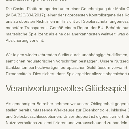
Die Casino-Plattform operiert unter einer Genehmigung der Malta 
(MGA/B2C/394/2017), einer der rigorosesten Kontrollorgane des Ko
uns zu obersten Richtlinien in Hinsicht auf Spielerschutz, angem
monetäre Transparenz. Gemäß einem Report der EU- Behörde aus 
maltesische Spiellizenz als eine der anerkanntesten weltweit, was 
Absicherung verleiht.
Wir folgen wiederkehrenden Audits durch unabhängige Auditfirmen,
sämtlichen regulatorischen Vorschriften bestätigen. Unsere Nutzer
Bankkonten bei hochwertigen europäischen Geldhäusern verwahrt, s
Firmenmitteln. Dies sichert, dass Spielergelder allezeit abgesichert
Verantwortungsvolles Glücksspiel
Als genehmigter Betreiber nehmen wir unsere Obliegenheit gegenüb
stellen bereit umfassende Werkzeuge zur Eigenkontrolle, inklusive 
und Selbstausschlussoptionen. Unser Support ist eigens trainiert, 
Nutzerverhaltens zu identifizieren und vorausschauend zu handeln.