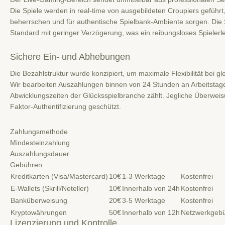
Die Spiele werden in real-time von ausgebildeten Croupiers geführt
beherrschen und für authentische Spielbank-Ambiente sorgen. Die 
Standard mit geringer Verzögerung, was ein reibungsloses Spielerle
Sichere Ein- und Abhebungen
Die Bezahlstruktur wurde konzipiert, um maximale Flexibilität bei gle
Wir bearbeiten Auszahlungen binnen von 24 Stunden an Arbeitstag
Abwicklungszeiten der Glücksspielbranche zählt. Jegliche Überwe
Faktor-Authentifizierung geschützt.
Zahlungsmethode
Mindesteinzahlung
Auszahlungsdauer
Gebühren
Kreditkarten (Visa/Mastercard)
10€
1-3 Werktage
Kostenfrei
E-Wallets (Skrill/Neteller)
10€
Innerhalb von 24h
Kostenfrei
Banküberweisung
20€
3-5 Werktage
Kostenfrei
Kryptowährungen
50€
Innerhalb von 12h
Netzwerkgeb
Lizenzierung und Kontrolle