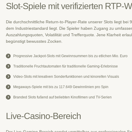
Slot-Spiele mit verifizierten RTP-
Die durchschnittliche Return-to-Player-Rate unserer Slots liegt bei 
dem Industriestandard liegt. Die Spieler haben Zugang zu umfassen
Auszahlungsquoten, Volatilität und Trefferquote. Jene Klarheit erl
begünstigt bewusstes Zocken.
Progressive Jackpot-Slots mit Gewinnsummen bis zu etlichen Mio. Euro
Traditionelle Fruchtautomaten für traditionelle Gaming-Erlebnisse
Video-Slots mit kreativen Sonderfunktionen und kinoreifen Visuals
Megaways-Spiele mit bis zu 117.649 Gewinnlinien pro Spin
Branded Slots fußend auf beliebten Kinofilmen und TV-Serien
Live-Casino-Bereich
Der Live-Gaming-Bereich sendet unmittelbar aus professionalen Sen