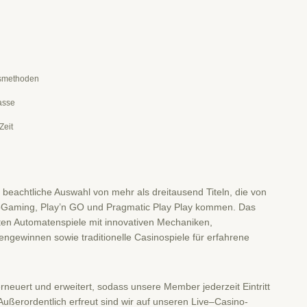
gsmethoden
asse
Zeit
 beachtliche Auswahl von mehr als dreitausend Titeln, die von
roGaming, Play’n GO und Pragmatic Play Play kommen. Das
ten Automatenspiele mit innovativen Mechaniken,
engewinnen sowie traditionelle Casinospiele für erfahrene
rneuert und erweitert, sodass unsere Member jederzeit Eintritt
Außerordentlich erfreut sind wir auf unseren Live–Casino-