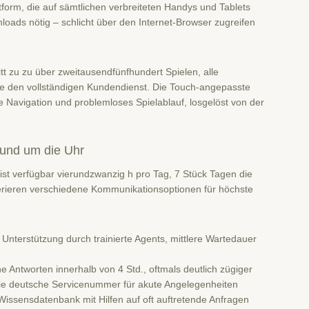
ttform, die auf sämtlichen verbreiteten Handys und Tablets
nloads nötig – schlicht über den Internet-Browser zugreifen
itt zu zu über zweitausendfünfhundert Spielen, alle
e den vollständigen Kundendienst. Die Touch-angepasste
he Navigation und problemloses Spielablauf, losgelöst von der
rund um die Uhr
st verfügbar vierundzwanzig h pro Tag, 7 Stück Tagen die
erieren verschiedene Kommunikationsoptionen für höchste
 Unterstützung durch trainierte Agents, mittlere Wartedauer
e Antworten innerhalb von 4 Std., oftmals deutlich zügiger
ie deutsche Servicenummer für akute Angelegenheiten
Wissensdatenbank mit Hilfen auf oft auftretende Anfragen