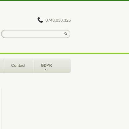
0748.038.325
Contact
GDPR