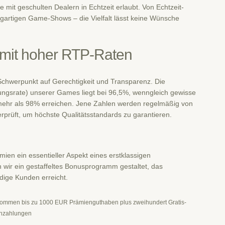
e mit geschulten Dealern in Echtzeit erlaubt. Von Echtzeit-
zigartigen Game-Shows – die Vielfalt lässt keine Wünsche
mit hoher RTP-Raten
Schwerpunkt auf Gerechtigkeit und Transparenz. Die
ungsrate) unserer Games liegt bei 96,5%, wenngleich gewisse
hr als 98% erreichen. Jene Zahlen werden regelmäßig von
prüft, um höchste Qualitätsstandards zu garantieren.
mien ein essentieller Aspekt eines erstklassigen
n wir ein gestaffeltes Bonusprogramm gestaltet, das
dige Kunden erreicht.
mmen bis zu 1000 EUR Prämienguthaben plus zweihundert Gratis-
Einzahlungen