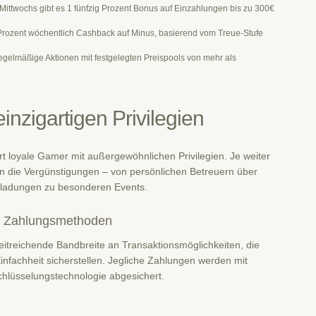
ittwochs gibt es 1 fünfzig Prozent Bonus auf Einzahlungen bis zu 300€
Prozent wöchentlich Cashback auf Minus, basierend vom Treue-Stufe
gelmäßige Aktionen mit festgelegten Preispools von mehr als
nzigartigen Privilegien
t loyale Gamer mit außergewöhnlichen Privilegien. Je weiter
en die Vergünstigungen – von persönlichen Betreuern über
inladungen zu besonderen Events.
le Zahlungsmethoden
weitreichende Bandbreite an Transaktionsmöglichkeiten, die
nfachheit sicherstellen. Jegliche Zahlungen werden mit
hlüsselungstechnologie abgesichert.