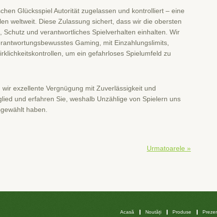
chen Glücksspiel Autorität zugelassen und kontrolliert – eine
len weltweit. Diese Zulassung sichert, dass wir die obersten
, Schutz und verantwortliches Spielverhalten einhalten. Wir
r verantwortungsbewusstes Gaming, mit Einzahlungslimits,
klichkeitskontrollen, um ein gefahrloses Spielumfeld zu
wir exzellente Vergnügung mit Zuverlässigkeit und
glied und erfahren Sie, weshalb Unzählige von Spielern uns
sgewählt haben.
Urmatoarele »
Acasă
Noutăți
Produse
Prezen