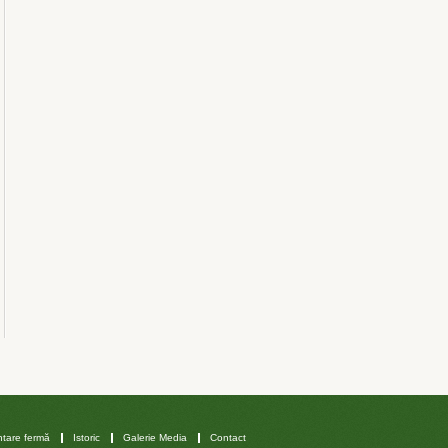
tare fermă
Istoric
Galerie Media
Contact