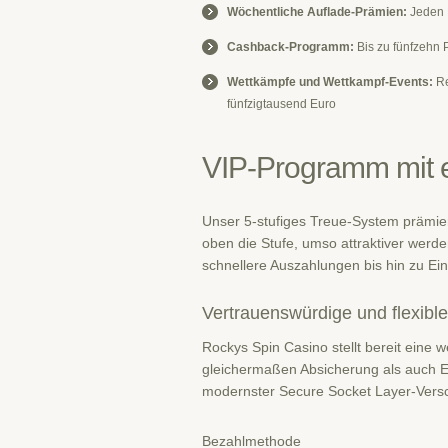
Wöchentliche Auflade-Prämien:
Jeden M
Cashback-Programm:
Bis zu fünfzehn 
Wettkämpfe und Wettkampf-Events:
Re
fünfzigtausend Euro
VIP-Programm mit ei
Unser 5-stufiges Treue-System prämier
oben die Stufe, umso attraktiver werd
schnellere Auszahlungen bis hin zu E
Vertrauenswürdige und flexib
Rockys Spin Casino stellt bereit eine 
gleichermaßen Absicherung als auch Ei
modernster Secure Socket Layer-Versc
Bezahlmethode