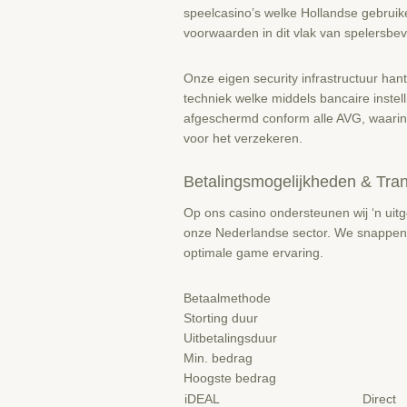
speelcasino’s welke Hollandse gebruike
voorwaarden in dit vlak van spelersbev
Onze eigen security infrastructuur han
techniek welke middels bancaire instell
afgeschermd conform alle AVG, waarin w
voor het verzekeren.
Betalingsmogelijkheden & Tran
Op ons casino ondersteunen wij ‘n uit
onze Nederlandse sector. We snappen dat
optimale game ervaring.
Betaalmethode
Storting duur
Uitbetalingsduur
Min. bedrag
Hoogste bedrag
iDEAL
Direct