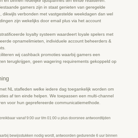
sch en binnen redelijke tijdspannes ten einde realiseren.
estaande gamers zijn in staat genieten van geregelde
, dikwijls verbonden met vastgestelde weekdagen dan wel
ngen zijn wekelijks door email plus via het account
ratificeerde loyalty systeem waardeert loyale spelers met
eerde opnamelimieten, individuele account beheerders &
ts.
iliteren wij cashback promoties waarbij gamers een
zen terugkrijgen, geen wagering requirements gekoppeld op
ning
met NL stafleden welke iedere dag toegankelijk worden om
sties af ten einde helpen. We toepassen een multi-channel
ren voor hun geprefereerde communicatiemethode.
reikbaar vanaf 9:00 uur t/m 01:00 u plus doorsnee antwoordtijden
arbij bewijsstukken nodig wordt, antwoorden gedurende 6 uur binnen