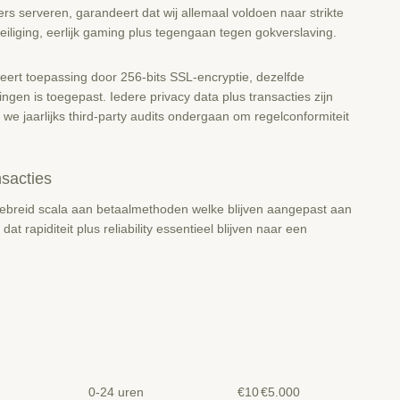
rs serveren, garandeert dat wij allemaal voldoen naar strikte
eiliging, eerlijk gaming plus tegengaan tegen gokverslaving.
teert toepassing door 256-bits SSL-encryptie, dezelfde
ingen is toegepast. Iedere privacy data plus transacties zijn
e jaarlijks third-party audits ondergaan om regelconformiteit
sacties
gebreid scala aan betaalmethoden welke blijven aangepast aan
 rapiditeit plus reliability essentieel blijven naar een
0-24 uren
€10
€5.000