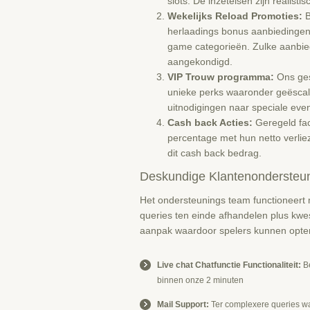
slots. De inzeteisen zijn realisti
Wekelijks Reload Promoties:
B
herlaadings bonus aanbiedingen
game categorieën. Zulke aanbiedi
aangekondigd.
VIP Trouw programma:
Ons gest
unieke perks waaronder geëscal
uitnodigingen naar speciale even
Cash back Acties:
Geregeld fac
percentage met hun netto verlie
dit cash back bedrag.
Deskundige Klantenondersteu
Het ondersteunings team functioneert 
queries ten einde afhandelen plus kwe
aanpak waardoor spelers kunnen opte
Live chat Chatfunctie Functionaliteit:
Be
binnen onze 2 minuten
Mail Support:
Ter complexere queries wa