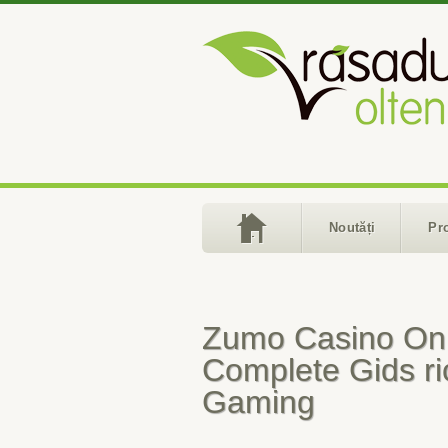
Noutăți
Pr
Zumo Casino Onl
Complete Gids r
Gaming