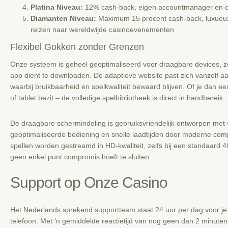
Platina Niveau:
12% cash-back, eigen accountmanager en 
Diamanten Niveau:
Maximum 15 procent cash-back, luxueuz
reizen naar wereldwijde casinoevenementen
Flexibel Gokken zonder Grenzen
Onze systeem is geheel geoptimaliseerd voor draagbare devices, z
app dient te downloaden. De adaptieve website past zich vanzelf aa
waarbij bruikbaarheid en spelkwaliteit bewaard blijven. Of je dan ee
of tablet bezit – de volledige spelbibliotheek is direct in handbereik.
De draagbare schermindeling is gebruiksvriendelijk ontworpen met 
geoptimaliseerde bediening en snelle laadtijden door moderne comp
spellen worden gestreamd in HD-kwaliteit, zelfs bij een standaard 
geen enkel punt compromis hoeft te sluiten.
Support op Onze Casino
Het Nederlands sprekend supportteam staat 24 uur per dag voor je k
telefoon. Met ‘n gemiddelde reactietijd van nog geen dan 2 minuten 