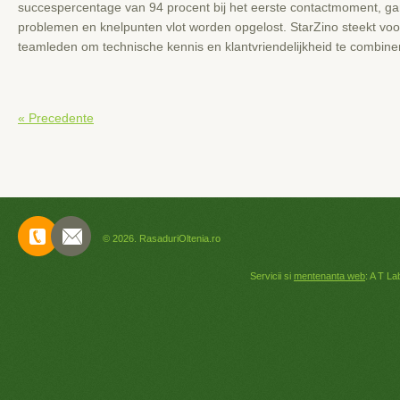
succespercentage van 94 procent bij het eerste contactmoment, ga
problemen en knelpunten vlot worden opgelost. StarZino steekt voo
teamleden om technische kennis en klantvriendelijkheid te combine
« Precedente
Contact
© 2026. RasaduriOltenia.ro
Servicii si
mentenanta web
: A T L