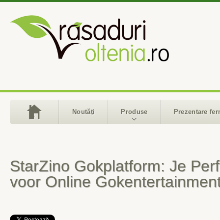
Noutăți
Produse
Prezentare fe
StarZino Gokplatform: Je Perf
voor Online Gokentertainmen