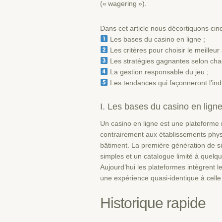
(« wagering »).
Dans cet article nous décortiquons cin
Les bases du casino en ligne ;
Les critères pour choisir le meilleur s
Les stratégies gagnantes selon chaq
La gestion responsable du jeu ;
Les tendances qui façonneront l’indu
I. Les bases du casino en lign
Un casino en ligne est une plateforme 
contrairement aux établissements phy
bâtiment. La première génération de 
simples et un catalogue limité à quelq
Aujourd’hui les plateformes intègrent le 
une expérience quasi‑identique à celle 
Historique rapide