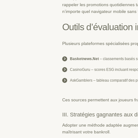
rappeler les promotions quotidiennes t
n’importe quel navigateur mobile sans
Outils d’évaluation
Plusieurs plateformes spécialisées pro
Basketnews.Net
– classements basés su
CasinoGuru – scores ESG incluant respon
AskGamblers – tableau comparatif des pl
Ces sources permettent aux joueurs fran
III. Stratégies gagnantes aux d
Adopter une méthode adaptée augment
maîtrisant votre bankroll.