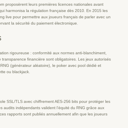
m proposèrent leurs premières licences nationales avant
ui harmonisa la régulation française dès 2010. En 2015 les
ing live pour permettre aux joueurs français de parler avec un
rvant la sécurité du paiement électronique.
s
ication rigoureuse : conformité aux normes anti‑blanchiment,
 transparence financière sont obligatoires. Les jeux autorisés
s RNG (générateur aléatoire), le poker avec pool dédié et
ette ou blackjack.
tocole SSL/TLS avec chiffrement AES‑256 bits pour protéger les
s audits indépendants valident l’équité du RNG grâce aux
ces rapports sont publiés annuellement afin que les joueurs