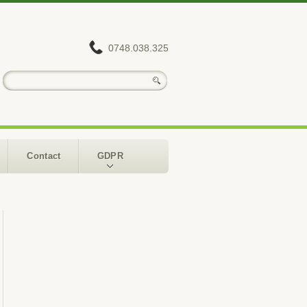
0748.038.325
Contact
GDPR