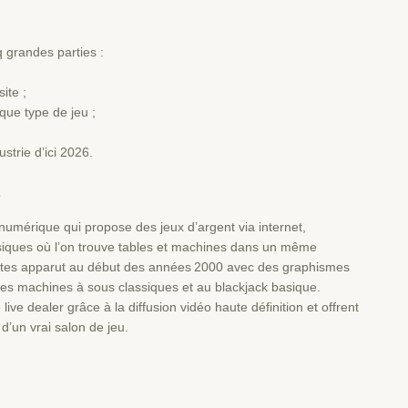
q grandes parties :
ite ;
ue type de jeu ;
strie d’ici 2026.
e
numérique qui propose des jeux d’argent via internet,
siques où l’on trouve tables et machines dans un même
sites apparut au début des années 2000 avec des graphismes
ues machines à sous classiques et au blackjack basique.
live dealer grâce à la diffusion vidéo haute définition et offrent
d’un vrai salon de jeu.