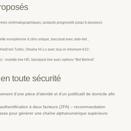
proposés
èmes cinématographiques, jackpots progressifs jusqu’à plusieurs
ulette européenne à zéro unique, baccarat avec side‑bet ;
as Hold’em Turbo, Omaha Hi‑Lo avec buy‑in minimum €10 ;
 : roulette live HD, blackjack live avec options “Bet Behind”.
en toute sécurité
ement d’une pièce d’identité et d’un justificatif de domicile afin
authentification à deux facteurs (2FA) – recommandation
‑passe pour générer une chaîne alphanumérique supérieure