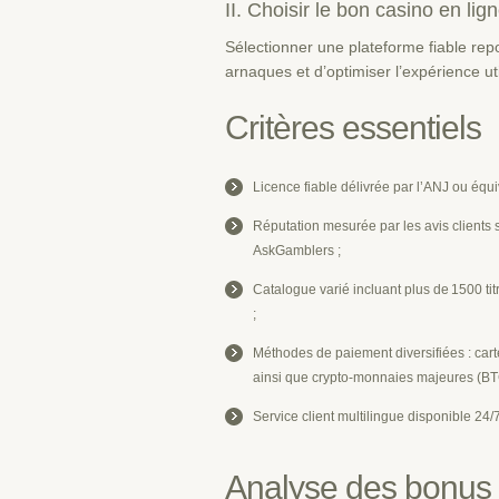
II. Choisir le bon casino en lig
Sélectionner une plateforme fiable repos
arnaques et d’optimiser l’expérience uti
Critères essentiels
Licence fiable délivrée par l’ANJ ou équ
Réputation mesurée par les avis clients s
AskGamblers ;
Catalogue varié incluant plus de 1500 t
;
Méthodes de paiement diversifiées : cart
ainsi que crypto‑monnaies majeures (BT
Service client multilingue disponible 24/7
Analyse des bonus 