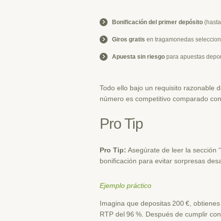
Bonificación del primer depósito
(hasta
Giros gratis
en tragamonedas seleccio
Apuesta sin riesgo
para apuestas depor
Todo ello bajo un requisito razonable 
número es competitivo comparado con 
Pro Tip
Pro Tip:
Asegúrate de leer la sección 
bonificación para evitar sorpresas de
Ejemplo práctico
Imagina que depositas 200 €, obtienes
RTP del 96 %. Después de cumplir con 