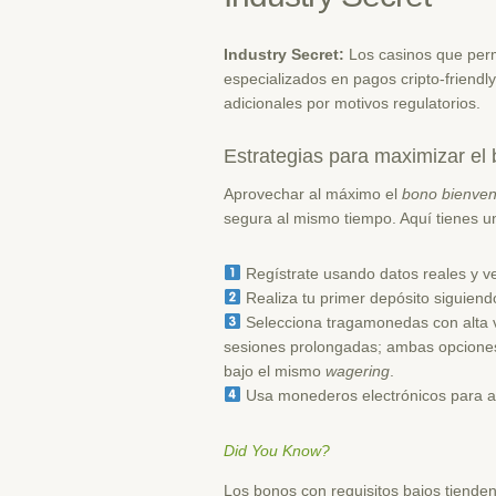
Industry Secret:
Los casinos que perm
especializados en pagos cripto‑friendly
adicionales por motivos regulatorios.
Estrategias para maximizar el
Aprovechar al máximo el
bono bienven
segura al mismo tiempo. Aquí tienes un
Regístrate usando datos reales y ver
Realiza tu primer depósito siguien
Selecciona tragamonedas con alta vo
sesiones prolongadas; ambas opciones 
bajo el mismo
wagering
.
Usa monederos electrónicos para a
Did You Know?
Los bonos con requisitos bajos tiende