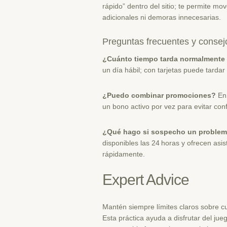
rápido” dentro del sitio; te permite mo
adicionales ni demoras innecesarias.
Preguntas frecuentes y consejo
¿Cuánto tiempo tarda normalmente 
un día hábil; con tarjetas puede tardar
¿Puedo combinar promociones?
En 
un bono activo por vez para evitar confl
¿Qué hago si sospecho un problem
disponibles las 24 horas y ofrecen asis
rápidamente.
Expert Advice
Mantén siempre límites claros sobre c
Esta práctica ayuda a disfrutar del jue