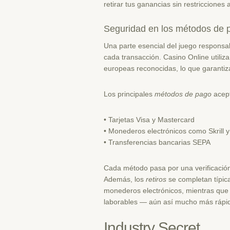
retirar tus ganancias sin restricciones 
Seguridad en los métodos de 
Una parte esencial del juego responsa
cada transacción. Casino Online utili
europeas reconocidas, lo que garantiza 
Los principales
métodos de pago
acept
• Tarjetas Visa y Mastercard
• Monederos electrónicos como Skrill y
• Transferencias bancarias SEPA
Cada método pasa por una verificación 
Además, los
retiros
se completan típic
monederos electrónicos, mientras que 
laborables — aún así mucho más rápido
Industry Secret