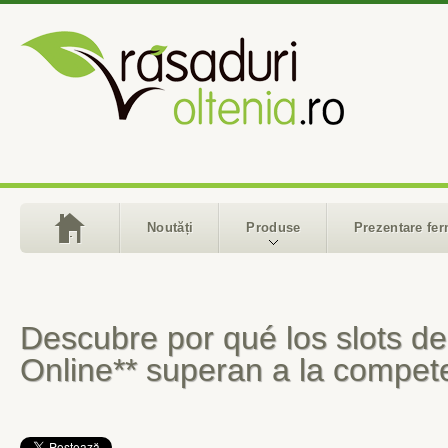
Noutăți
Produse
Prezentare fe
Descubre por qué los slots de
Online** superan a la compet