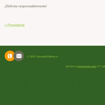
¡Disfruta responsablemente!
« Precedente
Contact
© 2026. RasaduriOltenia.ro
Servicii si
mentenanta web
: A T L