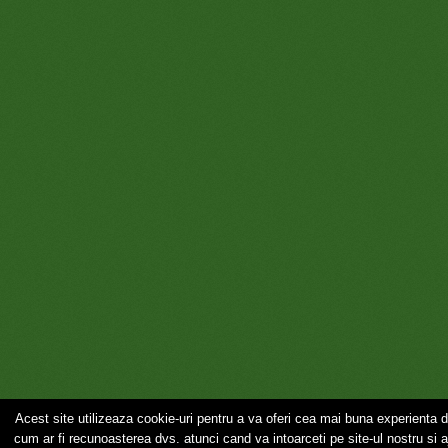
Acest site utilizeaza cookie-uri pentru a va oferi cea mai buna experienta de
cum ar fi recunoasterea dvs. atunci cand va intoarceti pe site-ul nostru si a