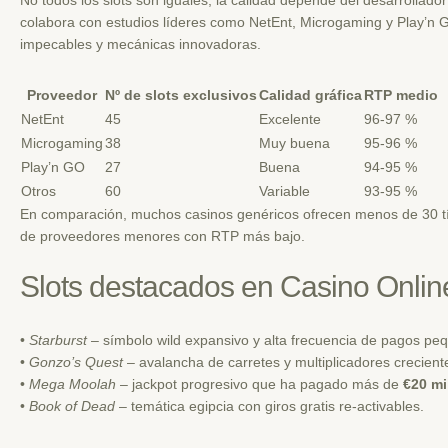
No todos los slots son iguales; la calidad depende del desarrollado
colabora con estudios líderes como NetEnt, Microgaming y Play’n G
impecables y mecánicas innovadoras.
Proveedor
Nº de slots exclusivos
Calidad gráfica
RTP medio
NetEnt
45
Excelente
96‑97 %
Microgaming
38
Muy buena
95‑96 %
Play’n GO
27
Buena
94‑95 %
Otros
60
Variable
93‑95 %
En comparación, muchos casinos genéricos ofrecen menos de 30 tí
de proveedores menores con RTP más bajo.
Slots destacados en Casino Onlin
•
Starburst
– símbolo wild expansivo y alta frecuencia de pagos pe
•
Gonzo’s Quest
– avalancha de carretes y multiplicadores crecient
•
Mega Moolah
– jackpot progresivo que ha pagado más de
€20 mi
•
Book of Dead
– temática egipcia con giros gratis re‑activables.