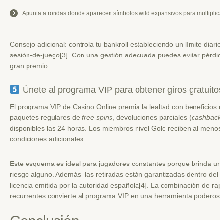
Apunta a rondas donde aparecen símbolos wild expansivos para multipli
Consejo adicional: controla tu bankroll estableciendo un límite diario
sesión‑de‑juego​[3]​. Con una gestión adecuada puedes evitar pérd
gran premio.
Únete al programa VIP para obtener giros gratuito
El programa VIP de Casino Online premia la lealtad con beneficios
paquetes regulares de
free spins
, devoluciones parciales (
cashbac
disponibles las 24 horas.​ Los miembros nivel Gold reciben al men
condiciones adicionales.​
Este esquema es ideal para jugadores constantes porque brinda una
riesgo alguno.​ Además, las retiradas están garantizadas dentro del d
licencia emitida por la autoridad española​​[4]​. La combinación de 
recurrentes convierte al programa VIP en una herramienta poderos