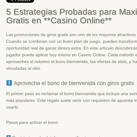
5 Estrategias Probadas para Maxi
Gratis en **Casino Online**
Las promociones de giros gratis son uno de los mayores atractivos d
Cuando se combinan con un buen plan de juego, pueden transform
oportunidad real de ganar dinero extra. En este artículo descubrirás
jugador puede aplicar hoy mismo en Casino Online. Cada método 
aproveches al máximo el bono bienvenida, las ofertas de slots, y h
vinculadas al sitio.
Aprovecha el bono de bienvenida con giros gratis
El primer paso es reclamar el bono bienvenida que incluye una serie
más populares. Este regalo suele venir con requisitos de apuesta 
usarlo.
Pasos para activar el bono: