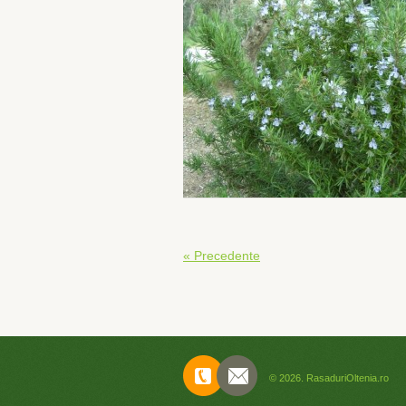
« Precedente
Contact
© 2026. RasaduriOltenia.ro