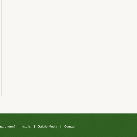
tare fermă
Istoric
Galerie Media
Contact