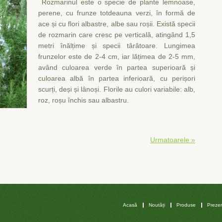
Rozmarinul este o specie de plante lemnoase,
perene, cu frunze totdeauna verzi, în formă de
ace și cu flori albastre, albe sau roșii. Există specii
de rozmarin care cresc pe verticală, atingând 1,5
metri înălțime și specii târâtoare. Lungimea
frunzelor este de 2-4 cm, iar lățimea de 2-5 mm,
având culoarea verde în partea superioară și
culoarea albă în partea inferioară, cu perișori
scurți, deși și lânoși. Florile au culori variabile: alb,
roz, roșu închis sau albastru.
Urmatoarele »
Acasă
Noutăți
Produse
Prezen