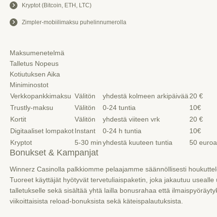
Kryptot (Bitcoin, ETH, LTC)
Zimpler-mobiilimaksu puhelinnumerolla
Maksumenetelmä
Talletus Nopeus
Kotiutuksen Aika
Miniminostot
Verkkopankkimaksu
Välitön
yhdestä kolmeen arkipäivää
20 €
Trustly-maksu
Välitön
0-24 tuntia
10€
Kortit
Välitön
yhdestä viiteen vrk
20 €
Digitaaliset lompakot
Instant
0-24 h tuntia
10€
Kryptot
5-30 min
yhdestä kuuteen tuntia
50 euroa
Bonukset & Kampanjat
Winnerz Casinolla palkkiomme pelaajamme säännöllisesti houkuttelev
Tuoreet käyttäjät hyötyvät tervetuliaispaketin, joka jakautuu usea
talletukselle sekä sisältää yhtä lailla bonusrahaa että ilmaispyöräy
viikoittaisista reload-bonuksista sekä käteispalautuksista.