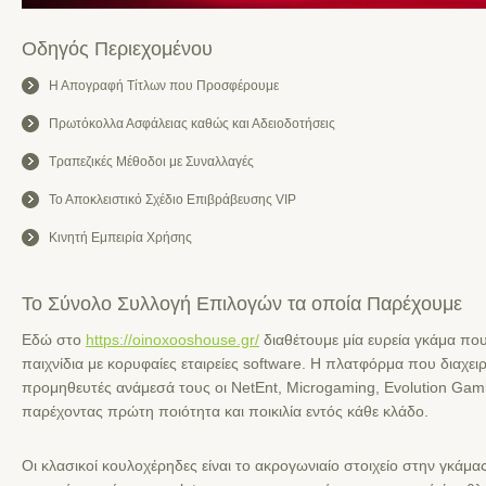
Οδηγός Περιεχομένου
Η Απογραφή Τίτλων που Προσφέρουμε
Πρωτόκολλα Ασφάλειας καθώς και Αδειοδοτήσεις
Τραπεζικές Μέθοδοι με Συναλλαγές
Το Αποκλειστικό Σχέδιο Επιβράβευσης VIP
Κινητή Εμπειρία Χρήσης
Το Σύνολο Συλλογή Επιλογών τα οποία Παρέχουμε
Εδώ στο
https://oinoxooshouse.gr/
διαθέτουμε μία ευρεία γκάμα πο
παιχνίδια με κορυφαίες εταιρείες software. Η πλατφόρμα που διαχειρ
προμηθευτές ανάμεσά τους οι NetEnt, Microgaming, Evolution Gami
παρέχοντας πρώτη ποιότητα και ποικιλία εντός κάθε κλάδο.
Οι κλασικοί κουλοχέρηδες είναι το ακρογωνιαίο στοιχείο στην γκάμ