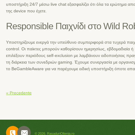
υποστήριξη 24/7 μέσω live chat εξασφαλίζει ότι όλα τα ερώτημα απ
της device που έχετε.
Responsible Παιχνίδι στο Wild Ro
Υποστηρίζουμε ενεργά την υπεύθυνο συμπεριφορά στα τυχερά παιχν
control. Οι παίκτες μπορούν καθορίσουν ημερησίως, εβδομαδιαία ή μη
επιλέξουν περιόδους self-exclusion με λαμβάνουν ειδοποιήσεις πρα
τη διάρκεια των συνεδριών gaming. Έχουμε συνεργασία με οργανισ
το BeGambleAware για να παρέχουμε ειδική υποστήριξη όποτε απαιτ
« Precedente
Contact
© 2026. RasaduriOltenia.ro