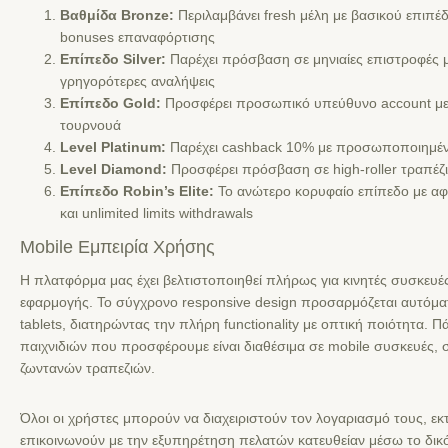
Βαθμίδα Bronze:
Περιλαμβάνει fresh μέλη με βασικού επιπέ
bonuses επαναφόρτισης
Επίπεδο Silver:
Παρέχει πρόσβαση σε μηνιαίες επιστροφές 
γρηγορότερες αναλήψεις
Επίπεδο Gold:
Προσφέρει προσωπικό υπεύθυνο account με α
τουρνουά
Level Platinum:
Παρέχει cashback 10% με προσωποποιημέν
Level Diamond:
Προσφέρει πρόσβαση σε high-roller τραπέ
Επίπεδο Robin’s Elite:
Το ανώτερο κορυφαίο επίπεδο με αφι
και unlimited limits withdrawals
Mobile Εμπειρία Χρήσης
Η πλατφόρμα μας έχει βελτιστοποιηθεί πλήρως για κινητές συσκευέ
εφαρμογής. Το σύγχρονο responsive design προσαρμόζεται αυτόμα
tablets, διατηρώντας την πλήρη functionality με οπτική ποιότητα.
παιχνιδιών που προσφέρουμε είναι διαθέσιμα σε mobile συσκευές
ζωντανών τραπεζιών.
Όλοι οι χρήστες μπορούν να διαχειριστούν τον λογαριασμό τους, ε
επικοινωνούν με την εξυπηρέτηση πελατών κατευθείαν μέσω το δικ