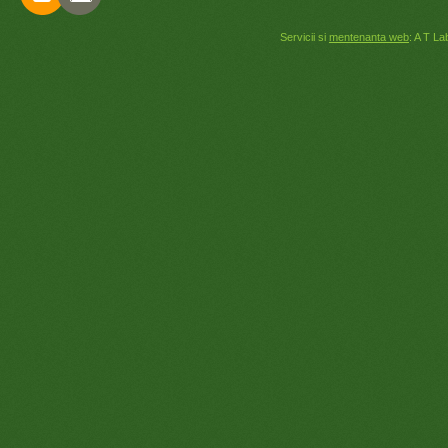
Servicii si
mentenanta web
: A T L