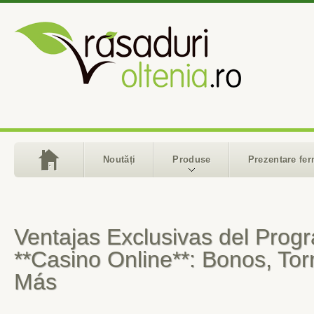
Noutăți
Produse
Prezentare fe
Ventajas Exclusivas del Prog
**Casino Online**: Bonos, Tor
Más