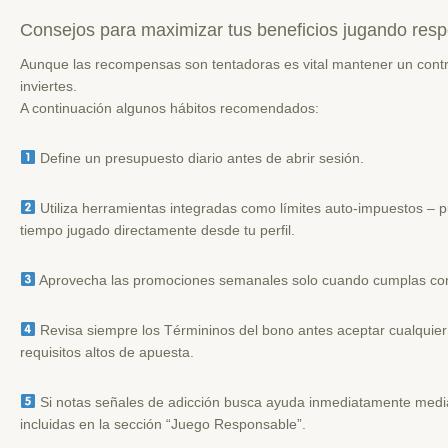
Consejos para maximizar tus beneficios jugando re
Aunque las recompensas son tentadoras es vital mantener un contr
inviertes.
A continuación algunos hábitos recomendados:
Define un presupuesto diario antes de abrir sesión.
Utiliza herramientas integradas como límites auto‑impuestos – p
tiempo jugado directamente desde tu perfil.
Aprovecha las promociones semanales solo cuando cumplas con
Revisa siempre los Términinos del bono antes aceptar cualquie
requisitos altos de apuesta.
Si notas señales de adicción busca ayuda inmediatamente media
incluidas en la sección “Juego Responsable”.