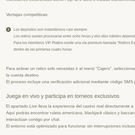
Ventajas competitivas:
Los depósitos son instantáneos casi siempre.
Los retiros suelen procesarse entre ocho horas y dos días hábiles depen
Para los miembros VIP Platino existe una vía premium llamada “Retiros Ex
dentro de las primeras cuatro horas.
Para activar un retiro solo necesitas ir al menú “Cajero”, selecciona
la cuenta destino.
El proceso incluye una verificación adicional mediante código SMS p
Juega en vivo y participa en torneos exclusivos
El apartado
Live
lleva la experiencia del casino real directamente a 
Aquí podrás encontrar ruleta americana, blackjack clásico y baccar
interactúan contigo por chat.
El entorno está optimizado para funcionar sin interrupciones inclus