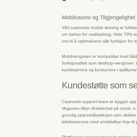
Mobilcasino og Tilgjengelighet
Vårt casinoets mobile løsning er fullst
om behov for nedlastning. Hele 70% av 
oss til å optimalisere alle funksjon for 
Mobilversjonen er kompatibel med både
funksjonalitet som desktop-versjonen.
kundeservice og konkurrere i spillturner
Kundestøtte som se
Casinoets support-team er bygget opp
Vegasino tilbyr direktechat på norsk, 
grundig spørsmålsseksjon som dekker d
telefonservice med umiddelbar linje til