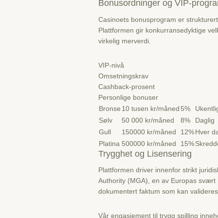
Bonusordninger og VIP-progr
Casinoets bonusprogram er strukturert 
Plattformen gir konkurransedyktige v
virkelig merverdi.
VIP-nivå
Omsetningskrav
Cashback-prosent
Personlige bonuser
Bronse
10 tusen kr/måned
5%
Ukentli
Sølv
50 000 kr/måned
8%
Daglig
Gull
150000 kr/måned
12%
Hver d
Platina
500000 kr/måned
15%
Skredd
Trygghet og Lisensering
Plattformen driver innenfor strikt jurid
Authority (MGA), en av Europas svært r
dokumentert faktum som kan valideres
Vår engasjement til trygg spilling inne