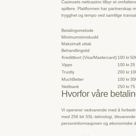
Casinoets nettcasino tilbyr et omfatte
spillere. Plattformen har partnerskap m
trygghet og tempo ved samtlige transa
Betalingsmetode
Minimumsinnskudd
Maksimalt uttak
Behandlingstid
Kredittkort (Visa/Mastercard)
100 kr
50
Vipps
100 kr
25
Trustly
200 kr
10
MuchBetter
100 kr
30
Nettbank
250 kr
75
Hvorfor våre betali
Vi opererer vedvarende med å forbedre
med 256 bit SSL-teknologi, tilsvarend
personinformasjonen og økonomiske data