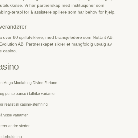
ig utelukkelse. Vi har partnerskap med institusjoner som
ling-terapi for å assistere spillere som har behov for hjelp.
everandører
 fra over 80 spillutviklere, med bransjeledere som NetEnt AB,
olution AB. Partnerskapet sikrer et mangfoldig utvalg av
ve casino.
asino
om Mega Moolah og Divine Fortune
 og punto banco i tallrike varianter
or realistisk casino-stemning
 visse varianter
terer andre steder
 underholdning