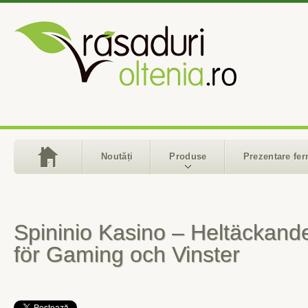
Noutăți
Produse
Prezentare fe
Spininio Kasino – Heltäckand
för Gaming och Vinster