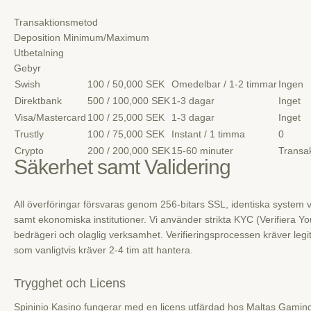
Transaktionsmetod
Deposition Minimum/Maximum
Utbetalning
Gebyr
Swish
100 / 50,000 SEK
Omedelbar / 1-2 timmar
Ingen
Direktbank
500 / 100,000 SEK
1-3 dagar
Inget
Visa/Mastercard
100 / 25,000 SEK
1-3 dagar
Inget
Trustly
100 / 75,000 SEK
Instant / 1 timma
0
Crypto
200 / 200,000 SEK
15-60 minuter
Transak
Säkerhet samt Validering
All överföringar försvaras genom 256-bitars SSL, identiska system vi
samt ekonomiska institutioner. Vi använder strikta KYC (Verifiera Y
bedrägeri och olaglig verksamhet. Verifieringsprocessen kräver legi
som vanligtvis kräver 2-4 tim att hantera.
Trygghet och Licens
Spininio Kasino fungerar med en licens utfärdad hos Maltas Gamin