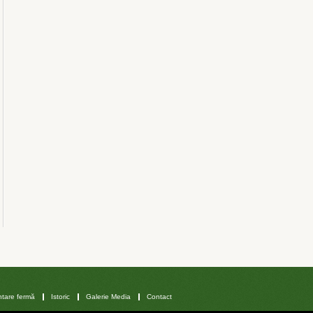
tare fermă
Istoric
Galerie Media
Contact