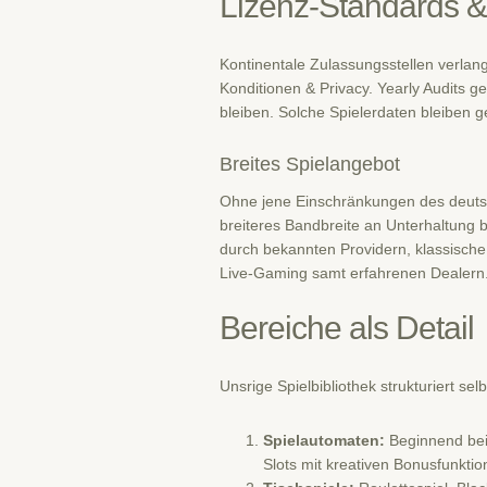
Lizenz-Standards &
Kontinentale Zulassungsstellen verlan
Konditionen & Privacy. Yearly Audits ge
bleiben. Solche Spielerdaten bleiben
Breites Spielangebot
Ohne jene Einschränkungen des deutsc
breiteres Bandbreite an Unterhaltung b
durch bekannten Providern, klassische
Live-Gaming samt erfahrenen Dealern
Bereiche als Detail
Unsrige Spielbibliothek strukturiert se
Spielautomaten:
Beginnend bei 
Slots mit kreativen Bonusfunkti