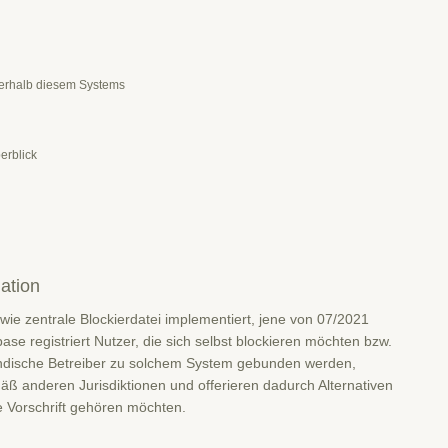
ßerhalb diesem Systems
erblick
ation
ie zentrale Blockierdatei implementiert, jene von 07/2021
ase registriert Nutzer, die sich selbst blockieren möchten bzw.
nländische Betreiber zu solchem System gebunden werden,
äß anderen Jurisdiktionen und offerieren dadurch Alternativen
ne Vorschrift gehören möchten.