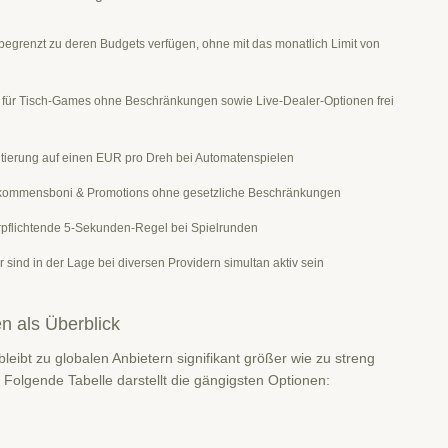
egrenzt zu deren Budgets verfügen, ohne mit das monatlich Limit von
für Tisch-Games ohne Beschränkungen sowie Live-Dealer-Optionen frei
itierung auf einen EUR pro Dreh bei Automatenspielen
kommensboni & Promotions ohne gesetzliche Beschränkungen
rpflichtende 5-Sekunden-Regel bei Spielrunden
 sind in der Lage bei diversen Providern simultan aktiv sein
n als Überblick
leibt zu globalen Anbietern signifikant größer wie zu streng
Folgende Tabelle darstellt die gängigsten Optionen: