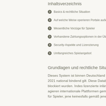
Inhaltsverzeichnis
Basics & rechtliche Situation
Auf welche Weise operieren Portale au
Wesentliche Vorzüge für Spieler
Vorhandene Zahlungsoptionen in der Üb
Security-Aspekte und Lizenzierung
Umfangreiches Spielangebot
Grundlagen und rechtliche Situ
Dieses System ist binnen Deutschland w
2021 national bindend gilt. Diese Datab
blockiert wurden. Indes lizenzierte i
agieren internationale Plattformen gem
für Spieler, jene keinesfalls gemäß je