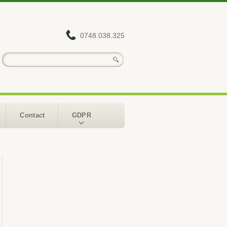
0748.038.325
Contact
GDPR