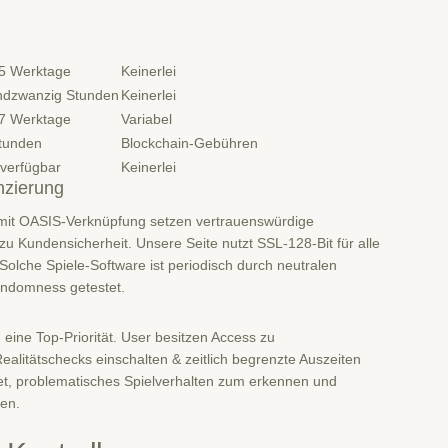
 5 Werktage
Keinerlei
ndzwanzig Stunden
Keinerlei
 7 Werktage
Variabel
tunden
Blockchain-Gebühren
 verfügbar
Keinerlei
nzierung
mit OASIS-Verknüpfung setzen vertrauenswürdige
u Kundensicherheit. Unsere Seite nutzt SSL-128-Bit für alle
olche Spiele-Software ist periodisch durch neutralen
andomness getestet.
eine Top-Priorität. User besitzen Access zu
alitätschecks einschalten & zeitlich begrenzte Auszeiten
det, problematisches Spielverhalten zum erkennen und
ten.