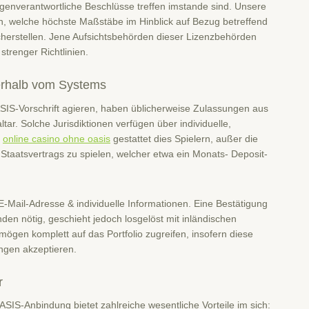
igenverantwortliche Beschlüsse treffen imstande sind. Unsere
n, welche höchste Maßstäbe im Hinblick auf Bezug betreffend
cherstellen. Jene Aufsichtsbehörden dieser Lizenzbehörden
strenger Richtlinien.
ßerhalb vom Systems
OASIS-Vorschrift agieren, haben üblicherweise Zulassungen aus
ar. Solche Jurisdiktionen verfügen über individuelle,
.
online casino ohne oasis
gestattet dies Spielern, außer die
taatsvertrags zu spielen, welcher etwa ein Monats- Deposit-
1 E-Mail-Adresse & individuelle Informationen. Eine Bestätigung
en nötig, geschieht jedoch losgelöst mit inländischen
gen komplett auf das Portfolio zugreifen, insofern diese
ngen akzeptieren.
r
OASIS-Anbindung bietet zahlreiche wesentliche Vorteile im sich: