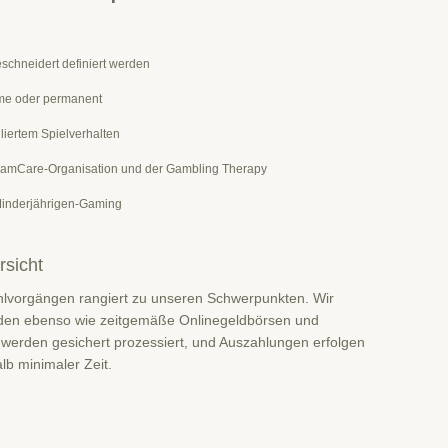
schneidert definiert werden
ume oder permanent
liertem Spielverhalten
GamCare-Organisation und der Gambling Therapy
 Minderjährigen-Gaming
rsicht
zahlvorgängen rangiert zu unseren Schwerpunkten. Wir
den ebenso wie zeitgemäße Onlinegeldbörsen und
werden gesichert prozessiert, und Auszahlungen erfolgen
b minimaler Zeit.