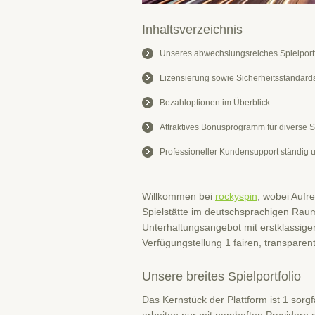
Inhaltsverzeichnis
Unseres abwechslungsreiches Spielportf
Lizensierung sowie Sicherheitsstandard
Bezahloptionen im Überblick
Attraktives Bonusprogramm für diverse S
Professioneller Kundensupport ständig 
Willkommen bei
rockyspin
, wobei Aufr
Spielstätte im deutschsprachigen Raum
Unterhaltungsangebot mit erstklassigen
Verfügungstellung 1 fairen, transpare
Unsere breites Spielportfolio
Das Kernstück der Plattform ist 1 sor