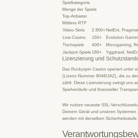
Spielkategorie
Menge der Spiele
Top-Anbieter
Mittlere RTP
Video-Slots
2.800+
NetEnt, Pragmat
Live-Casino
150+
Evolution Gamin
Tischspiele
400+
Microgaming, Re
Jackpot-Spiele
180+
Yggdrasil, NetEn
Lizenzierung und Schutzstand
Das Rockyspin Casino operiert unter 
(Lizenz-Nummer 8048/JAZ), die zu den 
zählt. Diese Lizensierung zwingt uns 
Spielverläufe und finanzieller Transpar
Wir nutzen neueste SSL-Verschlüsselu
Deinem Gerät und unseren Systemen z
werden mit derselben Sicherheitsstufe
Verantwortungsbewu