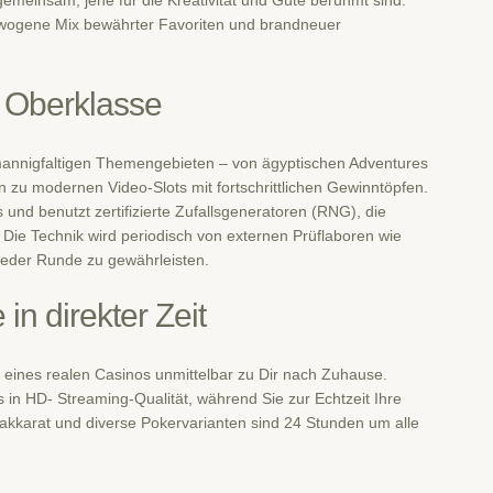
emeinsam, jene für die Kreativität und Güte berühmt sind.
gewogene Mix bewährter Favoriten und brandneuer
 Oberklasse
annigfaltigen Themengebieten – von ägyptischen Adventures
n zu modernen Video-Slots mit fortschrittlichen Gewinntöpfen.
und benutzt zertifizierte Zufallsgeneratoren (RNG), die
ie Technik wird periodisch von externen Prüflaboren wie
t jeder Runde zu gewährleisten.
n direkter Zeit
 eines realen Casinos unmittelbar zu Dir nach Zuhause.
n HD- Streaming-Qualität, während Sie zur Echtzeit Ihre
Bakkarat und diverse Pokervarianten sind 24 Stunden um alle