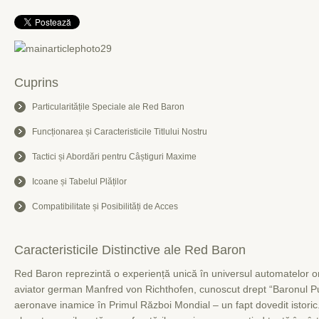
Cuprins
Particularitățile Speciale ale Red Baron
Funcționarea și Caracteristicile Titlului Nostru
Tactici și Abordări pentru Câștiguri Maxime
Icoane și Tabelul Plăților
Compatibilitate și Posibilități de Acces
Caracteristicile Distinctive ale Red Baron
Red Baron reprezintă o experiență unică în universul automatelor o
aviator german Manfred von Richthofen, cunoscut drept “Baronul Pu
aeronave inamice în Primul Război Mondial – un fapt dovedit istoric