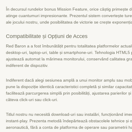
În decursul rundelor bonus Mission Feature, orice câștig primește de
atinge cuantumuri impresionante. Prezentul sistem convertește turel
ale jocului nostru, unde posibilitatea de victorie se crește exponenți
Compatibilitate și Opțiuni de Acces
Red Baron a a fost îmbunătățit pentru totalitatea platformelor actua
desktop-uri, laptop-uri, table și smartphone-uri. Tehnologia HTML5 
ajustează automat la mărimea monitorului, conservând calitatea grafi
indiferent de dispozitiv.
Indiferent dacă alegi sesiunea amplă a unui monitor amplu sau mobi
pune la dispoziție identică caracteristici completă și similar capacitate
facilitează parcurgerea simplă prin posibilități, ajustarea parierilor și
câteva click-uri sau click-uri.
Titlul nostru nu necesită download-uri sau instalări, funcționând imed
instant-play. Prezenta metodă îndepărtează obstacolele tehnice și of
aeronautică, fără a conta de platforma de operare sau parametrii hard