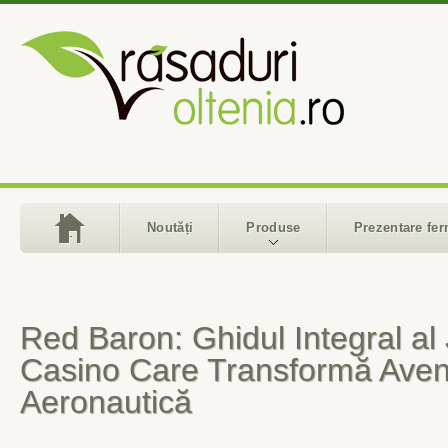
Noutăți
Produse
Prezentare fe
Red Baron: Ghidul Integral al 
Casino Care Transformă Aven
Aeronautică