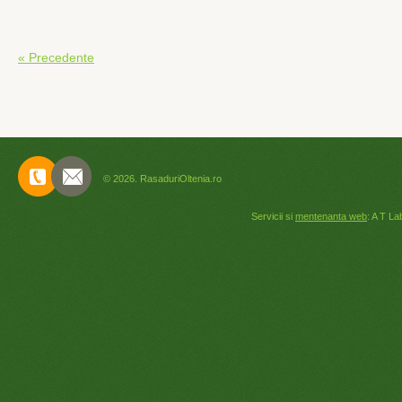
« Precedente
Contact
© 2026. RasaduriOltenia.ro
Servicii si
mentenanta web
: A T L