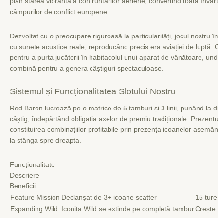
plan starea vibrantă a confruntărilor aeriene, convertind toată învârt
câmpurilor de conflict europene.
Dezvoltat cu o preocupare riguroasă la particularități, jocul nostru î
cu sunete acustice reale, reproducând precis era aviației de luptă. O
pentru a purta jucătorii în habitacolul unui aparat de vânătoare, un
combină pentru a genera câștiguri spectaculoase.
Sistemul și Funcționalitatea Slotului Nostru
Red Baron lucrează pe o matrice de 5 tamburi și 3 linii, punând la d
câștig, îndepărtând obligația axelor de premiu tradiționale. Prezentu
constituirea combinațiilor profitabile prin prezența icoanelor asemă
la stânga spre dreapta.
Funcționalitate
Descriere
Beneficii
Feature Mission
Declanșat de 3+ icoane scatter
15 ture
Expanding Wild
Iconița Wild se extinde pe completă tambur
Crește 