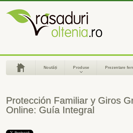
Noutăți
Produse
Prezentare fe
Protección Familiar y Giros G
Online: Guía Integral