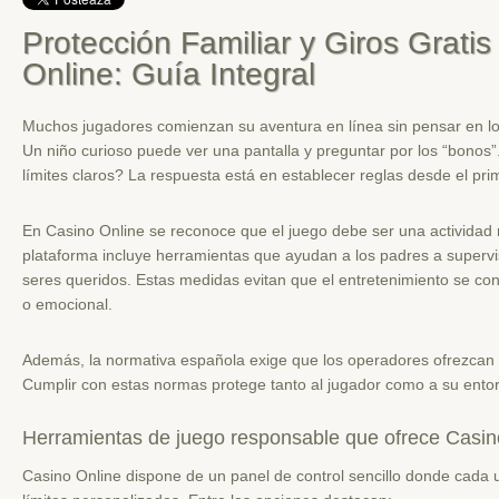
Protección Familiar y Giros Grati
Online: Guía Integral
Muchos jugadores comienzan su aventura en línea sin pensar en los 
Un niño curioso puede ver una pantalla y preguntar por los “bonos”.
límites claros? La respuesta está en establecer reglas desde el p
En Casino Online se reconoce que el juego debe ser una actividad r
plataforma incluye herramientas que ayudan a los padres a supervis
seres queridos. Estas medidas evitan que el entretenimiento se con
o emocional.
Además, la normativa española exige que los operadores ofrezcan
Cumplir con estas normas protege tanto al jugador como a su entorn
Herramientas de juego responsable que ofrece Casin
Casino Online dispone de un panel de control sencillo donde cada us