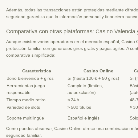
Además, todas las transacciones están protegidas mediante cifrad
seguridad garantiza que la información personal y financiera nunca
Comparativa con otras plataformas: Casino Valencia 
Aunque existen varios operadores en el mercado español, Casino 
protección familiar con generosos giros gratis y pagos ágiles. A co
comparativa simplificada:
Característica
Casino Online
C
Bono bienvenida + giros
Sí (hasta 100 € + 50 giros)
Sí (
Herramientas juego
Completo (límites,
Bás
responsable
autoexclusión)
(aut
Tiempo medio retiro
≤ 24 h
48‑
Variedad de slots
> 500 títulos
≈ 30
Soporte multilingüe
Español e inglés
Sol
Como puedes observar, Casino Online ofrece una combinación más e
seguridad familiar.