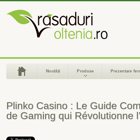
Noutăți
Produse
Prezentare fe
Plinko Casino : Le Guide Co
de Gaming qui Révolutionne l’