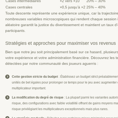
Cases intermédiaires
×2 vers ×10
20% – 30%
Cases centrales
×0,5 jusqu’à ×2
25% – 40%
Toute descente représente une expérience unique, car la trajectoir
nombreuses variables microscopiques qui rendent chaque session i
aléatoire garantit la justice du divertissement et maintient un taux d
participants.
Stratégies et approches pour maximiser vos revenus
Bien que notre jeu soit principalement basé sur ce hasard, plusieu
votre expérience et votre administration financière. Découvrez les t
détectées par notre communauté des joueurs aguerris :
Cette gestion stricte du budget
: Établissez un budget strict préalablemen
unités de bet égales pour prolonger ce temps pour le jeu avec augmente
multiplicateur important.
La modification du degré de risque
: La plupart parmi les variantes autori
risque, des configurations avec faible volatilité offrant de gains moyens m
risque privilégiant les multiplicateurs exceptionnels mais plus rares.