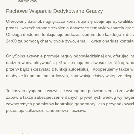
warunków
Fachowe Wsparcie Dedykowane Graczy
Oferowany dział obsługi gracza konstruuje się obejmuje wykwalifiko
przeszli wszechstronne szkolenia dotyczące tematyki wsparcia grac
Obsługa dostępne funkcjonuje podczas siedem dób każdego 7 dni 
24:00 za pomocą chat w trybie żywo, email i kwestionariusz kontak
OnlySpins aktywnie promuje reguły odpowiedzialnej gry, oferując i
nadzorowania aktywnością. Gracze mają możliwość określić ograni
przerw bądź skorzystać z funkcji autoeksluzji. Kooperujemy także w
osoby ze kłopotami hazardowym, zapewniając łatwy wstęp ze ekspe
To kasyno dysponuje wszystkie wymagane poświadczenia i zezwole
zabaw a także zabezpieczenie danych prywatnych według wymaga
zewnętrznych podmiotów kontrolują generatory liczb przypadkowych,
pozostaje całkowicie randomowa i uczciwa.