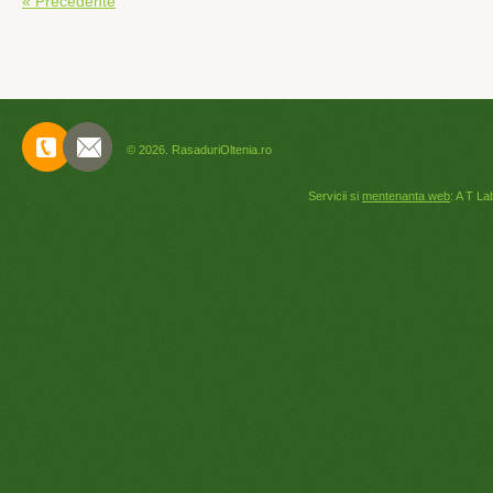
« Precedente
Contact
© 2026. RasaduriOltenia.ro
Servicii si
mentenanta web
: A T L