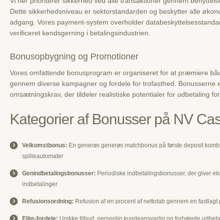
Vi her prioriterer sikkerhed ved alle transaktioner gennem benyttels
Dette sikkerhedsniveau er sektorstandarden og beskytter alle økon
adgang. Vores payment-system overholder databeskyttelsesstandard
verificeret kendsgerning i betalingsindustrien.
Bonusopbygning og Promotioner
Vores omfattende bonusprogram er organiseret for at præmiere båd
gennem diverse kampagner og fordele for trofasthed. Bonusserne e
omsætningskrav, der tildeler realistiske potentialer for udbetaling for
Kategorier af Bonusser på NV Ca
Velkomstbonus:
En generøs generøs matchbonus på første deposit kombin
spilleautomater
Genindbetalingsbonusser:
Periodiske indbetalingsbonusser, der giver ek
indbetalinger
Refusionsordning:
Refusion af en procent af nettotab gennem en fastlagt
Elite-fordele:
Unikke tilbud, personlig kundeansvarlig og forhøjede udbetal