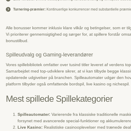
Turnering-præmier:
Kontinuerlige konkurrencer med substantielle præmiep
Alle bonusser kommer inklusiv klare vilkår og betingelser, som er 
Vi prioriterer gennemsigtighed og sørger for, at spillere forstår om
bonustilbud.
Spilleudvalg og Gaming-leverandører
Vores spillebibliotek omfatter over tusind titler leveret af verdens 
Samarbejdet med top-udviklere sikrer, at vi kan tilbyde begge klas
opdaterede udgivelser på branchen. Spilleautomater udgør den ho
platform tilbyder også omfattende bordspil, live kasino og nichespil.
Mest spillede Spillekategorier
Spilleautomater:
Varierende fra klassiske traditionelle maski
forsynet med avancerede special-funktioner og akkumuleren
Live Kasino:
Realistiske casinooplevelser med trænede dealer