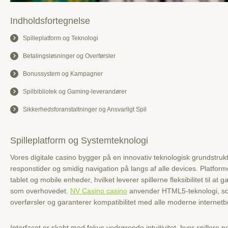
Indholdsfortegnelse
Spilleplatform og Teknologi
Betalingsløsninger og Overførsler
Bonussystem og Kampagner
Spilbibliotek og Gaming-leverandører
Sikkerhedsforanstaltninger og Ansvarligt Spil
Spilleplatform og Systemteknologi
Vores digitale casino bygger på en innovativ teknologisk grundstrukt
responstider og smidig navigation på langs af alle devices. Platform
tablet og mobile enheder, hvilket leverer spillerne fleksibilitet til 
som overhovedet.
NV Casino casino
anvender HTML5-teknologi, som
overførsler og garanterer kompatibilitet med alle moderne internet
Interfacet er skabt med fokus vedrørende intuitivitet, hvor spillere 