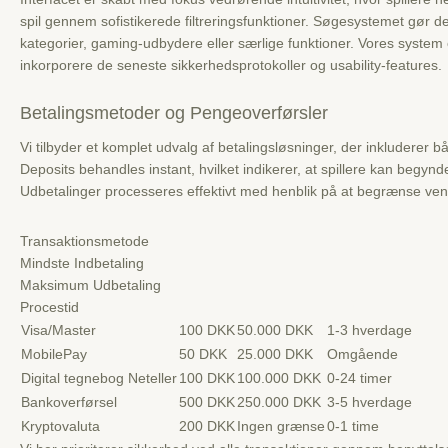
spil gennem sofistikerede filtreringsfunktioner. Søgesystemet gør det
kategorier, gaming-udbydere eller særlige funktioner. Vores system
inkorporere de seneste sikkerhedsprotokoller og usability-features.
Betalingsmetoder og Pengeoverførsler
Vi tilbyder et komplet udvalg af betalingsløsninger, der inkluderer 
Deposits behandles instant, hvilket indikerer, at spillere kan begynde
Udbetalinger processeres effektivt med henblik på at begrænse vent
Transaktionsmetode
Mindste Indbetaling
Maksimum Udbetaling
Procestid
Visa/Master
100 DKK
50.000 DKK
1-3 hverdage
MobilePay
50 DKK
25.000 DKK
Omgående
Digital tegnebog Neteller
100 DKK
100.000 DKK
0-24 timer
Bankoverførsel
500 DKK
250.000 DKK
3-5 hverdage
Kryptovaluta
200 DKK
Ingen grænse
0-1 time