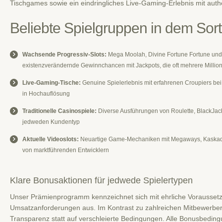
Tischgames sowie ein eindringliches Live-Gaming-Erlebnis mit auth
Beliebte Spielgruppen in dem Sor
Wachsende Progressiv-Slots:
Mega Moolah, Divine Fortune Fortune und 
existenzverändernde Gewinnchancen mit Jackpots, die oft mehrere Millio
Live-Gaming-Tische:
Genuine Spielerlebnis mit erfahrenen Croupiers bei 
in Hochauflösung
Traditionelle Casinospiele:
Diverse Ausführungen von Roulette, BlackJack 
jedweden Kundentyp
Aktuelle Videoslots:
Neuartige Game-Mechaniken mit Megaways, Kaskad
von marktführenden Entwicklern
Klare Bonusaktionen für jedwede Spielertypen
Unser Prämienprogramm kennzeichnet sich mit ehrliche Voraussetz
Umsatzanforderungen aus. Im Kontrast zu zahlreichen Mitbewerber
Transparenz statt auf verschleierte Bedingungen. Alle Bonusbeding