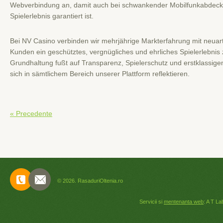
Webverbindung an, damit auch bei schwankender Mobilfunkabdeck
Spielerlebnis garantiert ist.
Bei NV Casino verbinden wir mehrjährige Markterfahrung mit neuar
Kunden ein geschütztes, vergnügliches und ehrliches Spielerlebni
Grundhaltung fußt auf Transparenz, Spielerschutz und erstklassig
sich in sämtlichem Bereich unserer Plattform reflektieren.
« Precedente
Contact
© 2026. RasaduriOltenia.ro
Servicii si
mentenanta web
: A T L