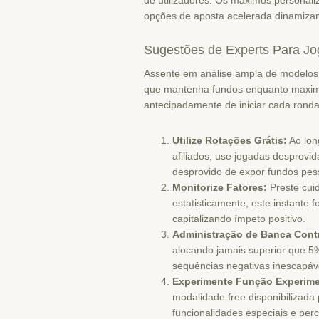
opções de aposta acelerada dinamizam
Sugestões de Experts Para Jo
Assente em análise ampla de modelo
que mantenha fundos enquanto maximiza 
antecipadamente de iniciar cada ronda
Utilize Rotações Grátis:
Ao lon
afiliados, use jogadas desprov
desprovido de expor fundos pes
Monitorize Fatores:
Preste cui
estatisticamente, este instante
capitalizando ímpeto positivo.
Administração de Banca Cont
alocando jamais superior que 5%
sequências negativas inescapáv
Experimente Função Experime
modalidade free disponibilizada 
funcionalidades especiais e per