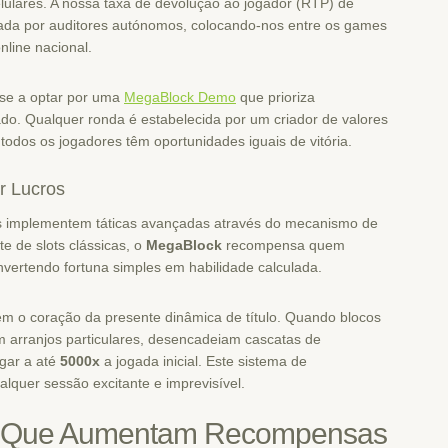
elulares. A nossa taxa de devolução ao jogador (RTP) de
ada por auditores autónomos, colocando-nos entre os games
nline nacional.
-se a optar por uma
MegaBlock Demo
que prioriza
do. Qualquer ronda é estabelecida por um criador de valores
 todos os jogadores têm oportunidades iguais de vitória.
r Lucros
ores implementem táticas avançadas através do mecanismo de
e de slots clássicas, o
MegaBlock
recompensa quem
ertendo fortuna simples em habilidade calculada.
em o coração da presente dinâmica de título. Quando blocos
arranjos particulares, desencadeiam cascatas de
gar a até
5000x
a jogada inicial. Este sistema de
uer sessão excitante e imprevisível.
is Que Aumentam Recompensas