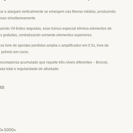
ar e alargam verticalmente se emergem nas fileiras médias, produzindo
riosas simultaneamente.
guindo VII êxitos seguidas, esse bónus especial elimina elementos de
 gratuitas, centralizando somente elementos superiores.
a livre de apostas perdidas amplia o amplificador em 0.5x, livre de
 prémio em curso.
compensa acumulado que reparte três níveis diferentes – Bronze,
a total e regularidade de atividade.
as
0x
5000x