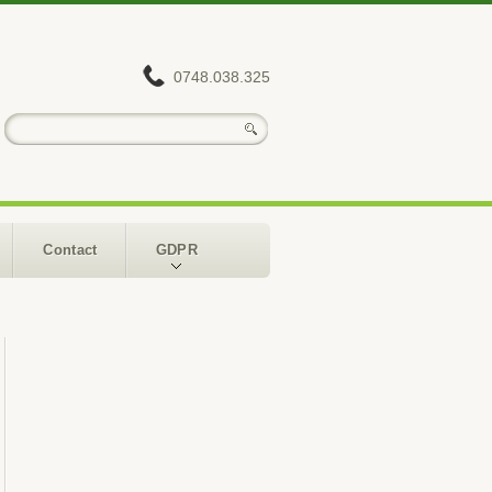
0748.038.325
Contact
GDPR