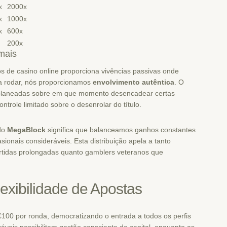
x
2000x
x
1000x
x
600x
200x
mais
os de casino online proporciona vivências passivas onde
 a rodar, nós proporcionamos
envolvimento autêntica
. O
s planeadas sobre em que momento desencadear certas
ntrole limitado sobre o desenrolar do título.
 do
MegaBlock
significa que balanceamos ganhos constantes
onais consideráveis. Esta distribuição apela a tanto
rtidas prolongadas quanto gamblers veteranos que
lexibilidade de Apostas
00 por ronda, democratizando o entrada a todos os perfis
áveis possibilitam gestão consciente de capital, enquanto as