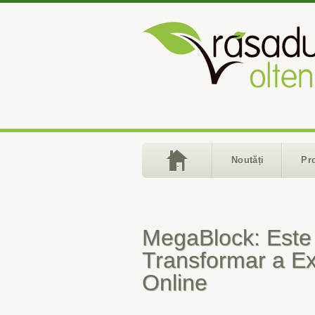
Noutăți
Pr
MegaBlock: Este
Transformar a E
Online