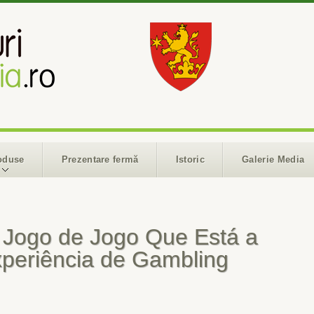
oduse
Prezentare fermă
Istoric
Galerie Media
 Jogo de Jogo Que Está a
xperiência de Gambling