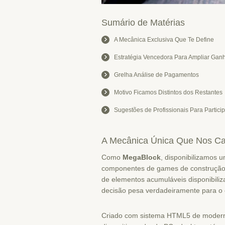
Sumário de Matérias
A Mecânica Exclusiva Que Te Define
Estratégia Vencedora Para Ampliar Gan
Grelha Análise de Pagamentos
Motivo Ficamos Distintos dos Restantes
Sugestões de Profissionais Para Particip
A Mecânica Única Que Nos Ca
Como
MegaBlock
, disponibilizamos
componentes de games de construção 
de elementos acumuláveis disponibiliz
decisão pesa verdadeiramente para o 
Criado com sistema HTML5 de moderna 