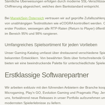
Sämtliche Überweisungen erfolgen durch moderne SSL-Verschlüssel
Chiffrierung abgesichert, welches dem Bankstandard entspricht.
Bei
ManekiSpin Österreich
vertrauen wir auf geprüfte Zufallszahleng
von unabhängigen Testinstituten wie eCOGRA kontrolliert werden. O
erster Position, weswegen alle RTP-Raten (Return to Player) öffentl
im Bereich 95% und 98% rangieren.
Umfangreiches Spielsortiment für jeden Vorlieben
Unser Gaming-Katalog umfasst über dreitausend verschiedene Spiel
bekannten Entwicklern. Von bewährten Slots über fortschreitende G
bieten wir eine beeindruckende Palette für unterschiedlichste Spiele
Erstklassige Softwarepartner
Wir arbeiten exklusiv mit den führenden Anbietern der Branche koop
Microgaming, Play’n GO, Evolution Gaming und Pragmatic Play. Je
uns, fortwährend neue Releases in unser Portfolio aufzunehmen un
modernsten Spielerlebnisse zu liefern.