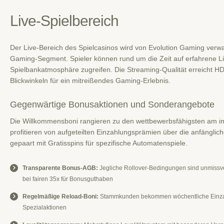
Live-Spielbereich
Der Live-Bereich des Spielcasinos wird von Evolution Gaming verwa
Gaming-Segment. Spieler können rund um die Zeit auf erfahrene L
Spielbankatmosphäre zugreifen. Die Streaming-Qualität erreicht H
Blickwinkeln für ein mitreißendes Gaming-Erlebnis.
Gegenwärtige Bonusaktionen und Sonderangebote
Die Willkommensboni rangieren zu den wettbewerbsfähigsten am im 
profitieren von aufgeteilten Einzahlungsprämien über die anfänglic
gepaart mit Gratisspins für spezifische Automatenspiele.
Transparente Bonus-AGB:
Jegliche Rollover-Bedingungen sind unmissve
bei fairen 35x für Bonusguthaben
Regelmäßige Reload-Boni:
Stammkunden bekommen wöchentliche Einza
Spezialaktionen