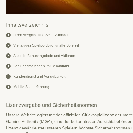
Inhaltsverzeichnis
Lizenzvergabe und Schutzstandards
Vielfältiges Spielportfolio für alle Spielstil
Aktuelle Bonusangebote und Aktionen
Zahlungsmethoden im Gesamtbild
Kundendienst und Verfügbarkeit
Mobile Spielerfahrung
Lizenzvergabe und Sicherheitsnormen
Unsere Website agiert mit der offiziellen Glücksspiellizenz der mal
Gaming Authority (MGA), eine der bekanntesten Aufsichtsbehörden
Lizenz gewährleistet unseren Spielern höchste Sicherheitsnormen 