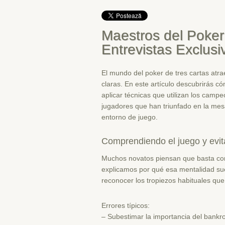
Maestros del Poker 
Entrevistas Exclus
El mundo del poker de tres cartas atra
claras. En este artículo descubrirás có
aplicar técnicas que utilizan los camp
jugadores que han triunfado en la mes
entorno de juego.
Comprendiendo el juego y evi
Muchos novatos piensan que basta con 
explicamos por qué esa mentalidad sue
reconocer los tropiezos habituales que
Errores típicos:
– Subestimar la importancia del bankroll