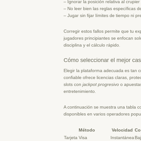
– Ignorar la posición relativa al crupie
– No leer bien las reglas específicas d
– Jugar sin fijar límites de tiempo ni p
Corregir estos fallos permite que tu ex
jugadores principiantes se enfocan sol
disciplina y el cálculo rápido.
Cómo seleccionar el mejor cas
Elegir la plataforma adecuada es tan c
confiable ofrece licencias claras, prot
slots con
jackpot progresivo
o apuestas
entretenimiento.
A continuación se muestra una tabla 
disponibles en varios operadores popu
Método
Velocidad
Co
Tarjeta Visa
Instantánea
Ba