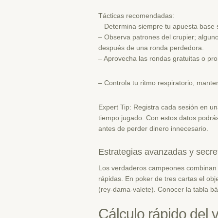
Tácticas recomendadas:
– Determina siempre tu apuesta base se
– Observa patrones del crupier; alguno
después de una ronda perdedora.
– Aprovecha las rondas gratuitas o pro
– Controla tu ritmo respiratorio; mante
Expert Tip: Registra cada sesión en una 
tiempo jugado. Con estos datos podrás 
antes de perder dinero innecesario.
Estrategias avanzadas y secr
Los verdaderos campeones combinan pr
rápidas. En poker de tres cartas el ob
(rey‑dama‑valete). Conocer la tabla b
Cálculo rápido del 