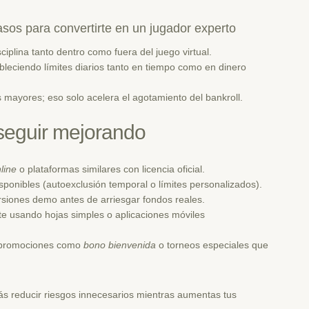
sos para convertirte en un jugador experto
ciplina tanto dentro como fuera del juego virtual.
eciendo límites diarios tanto en tiempo como en dinero
mayores; eso solo acelera el agotamiento del bankroll.
 seguir mejorando
line
o plataformas similares con licencia oficial.
sponibles (autoexclusión temporal o límites personalizados).
rsiones demo antes de arriesgar fondos reales.
e usando hojas simples o aplicaciones móviles
 promociones como
bono bienvenida
o torneos especiales que
s reducir riesgos innecesarios mientras aumentas tus