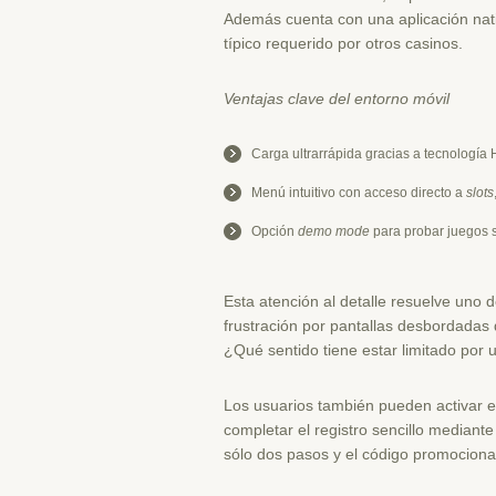
Además cuenta con una aplicación nat
típico requerido por otros casinos.
Ventajas clave del entorno móvil
Carga ultrarrápida gracias a tecnología
Menú intuitivo con acceso directo a
slots
Opción
demo mode
para probar juegos s
Esta atención al detalle resuelve uno
frustración por pantallas desbordadas q
¿Qué sentido tiene estar limitado por
Los usuarios también pueden activar e
completar el registro sencillo mediante
sólo dos pasos y el código promociona