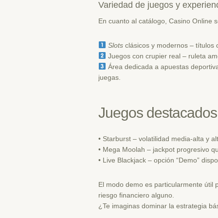
Variedad de juegos y experienc
En cuanto al catálogo, Casino Online s
Slots
clásicos y modernos – título
Juegos con crupier real – ruleta ame
Área dedicada a apuestas deportiva
juegas.
Juegos destacados
• Starburst – volatilidad media‑alta y a
• Mega Moolah – jackpot progresivo qu
• Live Blackjack – opción “Demo” dispon
El modo demo es particularmente útil 
riesgo financiero alguno.
¿Te imaginas dominar la estrategia bás