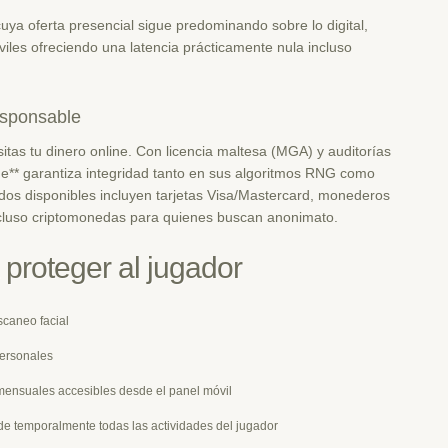
cuya oferta presencial sigue predominando sobre lo digital,
óviles ofreciendo una latencia prácticamente nula incluso
esponsable
tas tu dinero online.​ Con licencia maltesa (MGA) y auditorías
e** garantiza integridad tanto en sus algoritmos RNG como
odos disponibles incluyen tarjetas Visa/Mastercard, monederos
 incluso criptomonedas para quienes buscan anonimato.
proteger al jugador
scaneo facial
personales
mensuales accesibles desde el panel móvil
e temporalmente todas las actividades del jugador