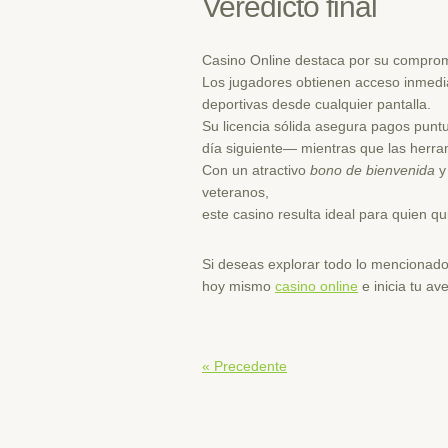
Veredicto final
Casino Online destaca por su compromi
Los jugadores obtienen acceso inmedi
deportivas desde cualquier pantalla.
Su licencia sólida asegura pagos punt
día siguiente— mientras que las herra
Con un atractivo
bono de bienvenida
​ 
veteranos,
este casino resulta ideal para quien qu
Si deseas explorar todo lo mencionad
hoy mismo
casino online
e inicia tu av
« Precedente