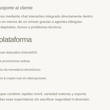
oporte al cliente
horas mediante chat interactivo integrado directamente dentro
n en menos de un minuto gracias a agentes bilingües
 depósitos, bonos o problemas técnicos.
 plataforma
uier dispositivo Android/iOS
re promociones activas
os vía monederos electrónicos
 & crupier real sin interrupciones
e que combine rapidez móvil,
variedad extensa ​y soporte
das esas expectativas sin sacrificar seguridad ni diversión.