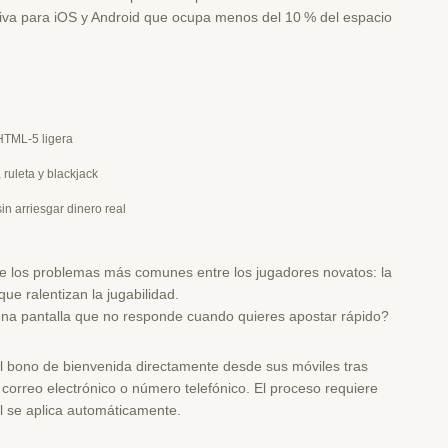
iva para iOS y Android que ocupa menos del 10 % del espacio
 HTML‑5 ligera
, ruleta y blackjack
in arriesgar dinero real
 de los problemas más comunes entre los jugadores novatos: la
ue ralentizan la jugabilidad.
 una pantalla que no responde cuando quieres apostar rápido?
l bono de bienvenida directamente desde sus móviles tras
 correo electrónico o número telefónico.​ El proceso requiere
l se aplica automáticamente.