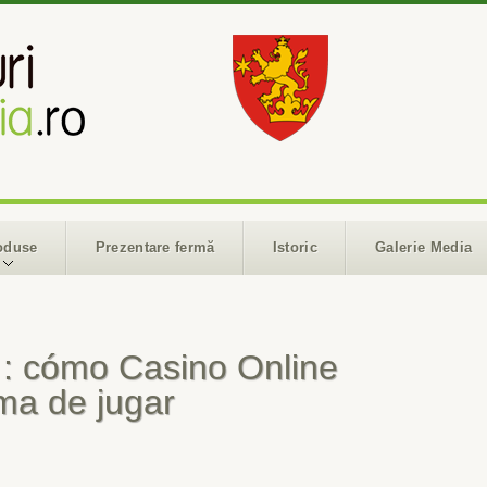
oduse
Prezentare fermă
Istoric
Galerie Media
 : cómo Casino Online
rma de jugar