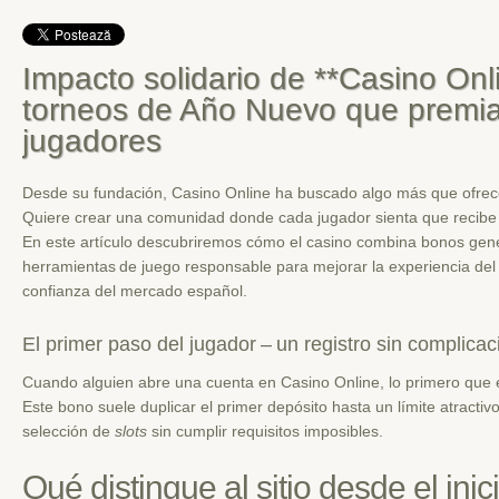
Impacto solidario de **Casino Onl
torneos de Año Nuevo que premia
jugadores
Desde su fundación, Casino Online ha buscado algo más que ofrece
Quiere crear una comunidad donde cada jugador sienta que recibe un
En este artículo descubriremos cómo el casino combina bonos gene
herramientas de juego responsable para mejorar la experiencia del
confianza del mercado español.
El primer paso del jugador – un registro sin complica
Cuando alguien abre una cuenta en Casino Online, lo primero que 
Este bono suele duplicar el primer depósito hasta un límite atractiv
selección de
slots
sin cumplir requisitos imposibles.
Qué distingue al sitio desde el inic