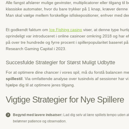
Alle fangst afslører mulige gevinster, multiplicatorer eller tilgang til
klassiske automater, hvor du bare trykker på 1 knap, kræver denne m
Man skal vælge mellem forskellige isfiskepositioner, enhver med der
Et godkendt faktum om
Ice Fishing casino
viser, at denne type hurt
oprindeligt var introduceret i online casinoer omkring 2018 og har e
på over tre hundrede og fyrre procent i spillerpopularitet baseret 
Research Gaming Capital i 2023.
Succesfulde Strategier for Størst Muligt Udbytte
For at optimere dine chancer i vores spil, må du forstå balancen m
spillestil
. Via omfattende analyse over tusindvis af sessioner har vi
hjælpe dig til at optimere jeres tilgang.
Vigtige Strategier for Nye Spillere
Begynd med lavere indsatser:
Lad dig selv at lære spillets tempo uden at 
belønner patience og observation.