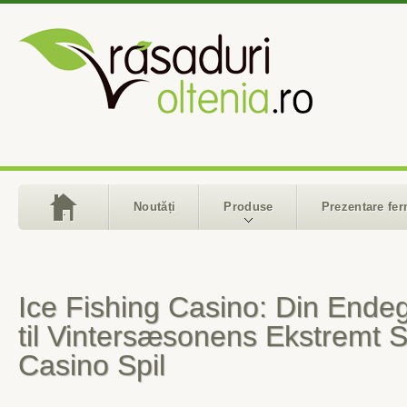
Noutăți
Produse
Prezentare fe
Ice Fishing Casino: Din Ende
til Vintersæsonens Ekstremt
Casino Spil