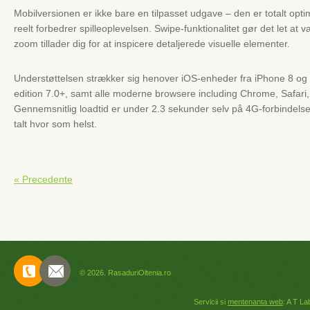
Mobilversionen er ikke bare en tilpasset udgave – den er totalt opti
reelt forbedrer spilleoplevelsen. Swipe-funktionalitet gør det let at v
zoom tillader dig for at inspicere detaljerede visuelle elementer.
Understøttelsen strækker sig henover iOS-enheder fra iPhone 8 og
edition 7.0+, samt alle moderne browsere including Chrome, Safari,
Gennemsnitlig loadtid er under 2.3 sekunder selv på 4G-forbindelse
talt hvor som helst.
« Precedente
Contact
© 2026. RasaduriOltenia.ro
Servicii si
mentenanta web
: A T L