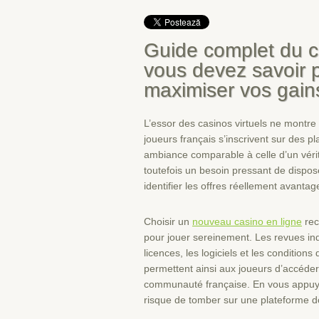
Guide complet du ca
vous devez savoir p
maximiser vos gain
L’essor des casinos virtuels ne montre
joueurs français s’inscrivent sur des 
ambiance comparable à celle d’un vérit
toutefois un besoin pressant de dispose
identifier les offres réellement avantage
Choisir un
nouveau casino en ligne
rec
pour jouer sereinement. Les revues i
licences, les logiciels et les conditions
permettent ainsi aux joueurs d’accéder
communauté française. En vous appuya
risque de tomber sur une plateforme d