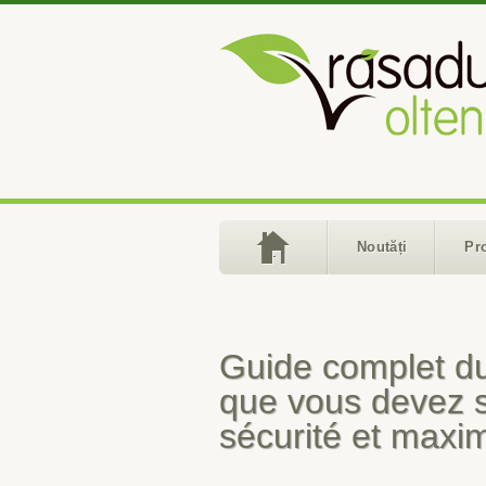
Noutăți
Pr
Guide complet du 
que vous devez s
sécurité et maxi