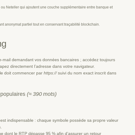
ill ou Neteller qui ajoutent une couche supplémentaire entre banque et
 anonymat partiel tout en conservant traçabilité blockchain.
ng
r e‑mail demandant vos données bancaires ; accédez toujours
tapez directement l’adresse dans votre navigateur.
elle doit commencer par
https://
suivi du nom exact inscrit dans
 populaires
(≈ 390 mots)
est indispensable : chaque symbole possède sa propre valeur
.
ne dont le RTP dépasse 95 % afin d’assurer un retour