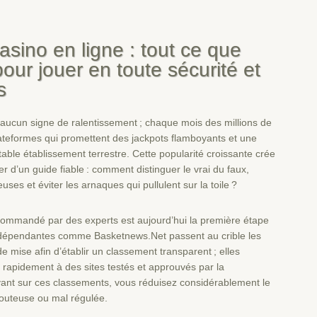
sino en ligne : tout ce que
our jouer en toute sécurité et
s
 aucun signe de ralentissement ; chaque mois des millions de
plateformes qui promettent des jackpots flamboyants et une
able établissement terrestre. Cette popularité croissante crée
r d’un guide fiable : comment distinguer le vrai du faux,
uses et éviter les arnaques qui pullulent sur la toile ?
ommandé par des experts est aujourd’hui la première étape
ndépendantes comme Basketnews.Net passent au crible les
 de mise afin d’établir un classement transparent ; elles
 rapidement à des sites testés et approuvés par la
nt sur ces classements, vous réduisez considérablement le
outeuse ou mal régulée.