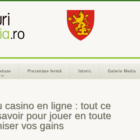
oduse
Prezentare fermă
Istoric
Galerie Media
casino en ligne : tout ce
avoir pour jouer en toute
miser vos gains