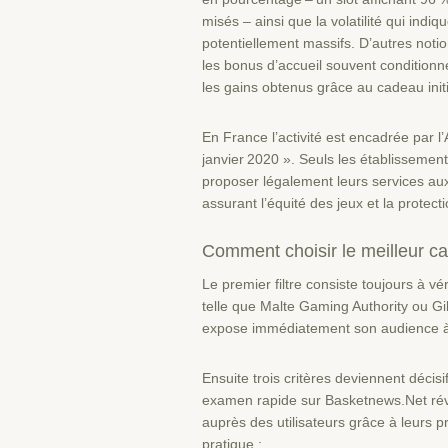
misés – ainsi que la volatilité qui ind
potentiellement massifs. D’autres noti
les bonus d’accueil souvent condition
les gains obtenus grâce au cadeau initi
En France l’activité est encadrée par l
janvier 2020 ». Seuls les établissements
proposer légalement leurs services aux
assurant l’équité des jeux et la protect
Comment choisir le meilleur ca
Le premier filtre consiste toujours à vér
telle que Malte Gaming Authority ou Gibr
expose immédiatement son audience à d
Ensuite trois critères deviennent décis
examen rapide sur Basketnews.Net révè
auprès des utilisateurs grâce à leurs 
pratique :