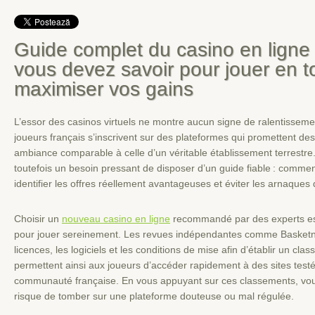
Guide complet du casino en ligne 
vous devez savoir pour jouer en to
maximiser vos gains
L’essor des casinos virtuels ne montre aucun signe de ralentisseme
joueurs français s’inscrivent sur des plateformes qui promettent de
ambiance comparable à celle d’un véritable établissement terrestre.
toutefois un besoin pressant de disposer d’un guide fiable : comment
identifier les offres réellement avantageuses et éviter les arnaques qu
Choisir un
nouveau casino en ligne
recommandé par des experts est
pour jouer sereinement. Les revues indépendantes comme Basketne
licences, les logiciels et les conditions de mise afin d’établir un cla
permettent ainsi aux joueurs d’accéder rapidement à des sites test
communauté française. En vous appuyant sur ces classements, vou
risque de tomber sur une plateforme douteuse ou mal régulée.