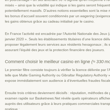
misés – ainsi que la volatilité qui indique si les gains seront fréqu
potentiellement massifs. D’autres notions essentielles sont la mis
les bonus d’accueil souvent conditionnés par un
wagering
(exigence
les gains obtenus grâce au cadeau initialisé par le casino.
En France l’activité est encadrée par l’Autorité Nationale des Jeux 
janvier 2020 ». Seuls les établissements titulaires d’une licence dél
proposer légalement leurs services aux résidents hexagonaux ; ils s
assurant l’équité des jeux et la protection financière des joueurs.
Comment choisir le meilleur casino en ligne
(≈ 330 mo
Le premier filtre consiste toujours à vérifier la licence délivrée par 
telle que Malte Gaming Authority ou Gibraltar Regulatory Authority ».
expose immédiatement son audience à d’éventuelles fraudes fiscal
Ensuite trois critères deviennent décisifs : réputation, méthodes de 
examen rapide sur Basketnews.Net révèle quels opérateurs affiche
auprès des utilisateurs grâce à leurs pratiques commerciales transp
pratique :