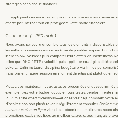
stratégies sans risque financier.
En appliquant ces mesures simples mais efficaces vous conserverez
offerte par Internet tout en protégeant votre santé financière.
Conclusion
(≈ 250 mots)
Nous avons parcouru ensemble tous les éléments indispensables p
les milliers
nouveau​s casinos en ligne
disponibles aujourd’hui : cho
licences ANJ validées puis comparer leurs offres via Basketnews.Net
telles que RNG / RTP / volatilité puis appliquer stratégies ciblées sel
poker… Enfin instaurer discipline budgétaire via limites personnal
transformer chaque session en moment divertissant plutôt qu’en so
Mettez dès maintenant deux astuces présentées ci‑dessus immédia
exemple fixez votre budget quotidien puis testez pendant trente mi
RTP/volatilité offert ci-dessous — et observez déjà comment votre e
N’hésitez pas non plusà revenir régulièrement consulter
Basketnew
nouveau casino en ligne
vient juste obtenir nos meilleures notes ai
promotions exclusives liées au meilleur
casino online
français prév