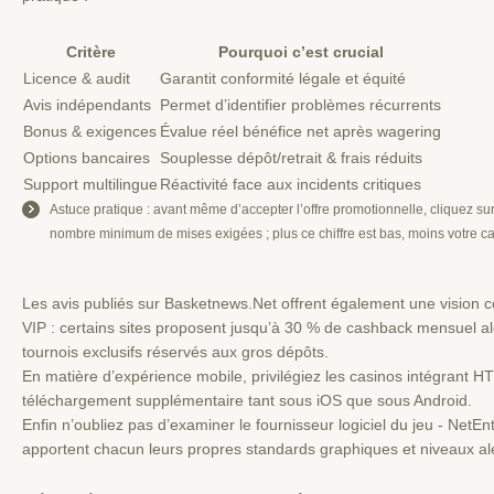
Critère
Pourquoi c’est crucial
Licence & audit
Garantit conformité légale et équité
Avis indépendants
Permet d’identifier problèmes récurrents
Bonus & exigences
Évalue réel bénéfice net après wagering
Options bancaires
Souplesse dépôt/retrait & frais réduits
Support multilingue
Réactivité face aux incidents critiques
Astuce pratique : avant même d’accepter l’offre promotionnelle, cliquez sur
nombre minimum de mises exigées ; plus ce chiffre est bas, moins votre ca
Les avis publiés sur Basketnews.Net offrent également une vision
VIP : certains sites proposent jusqu’à 30 % de cashback mensuel alo
tournois exclusifs réservés aux gros dépôts.
En matière d’expérience mobile, privilégiez les casinos intégrant H
téléchargement supplémentaire tant sous iOS que sous Android.
Enfin n’oubliez pas d’examiner le fournisseur logiciel du jeu ‑ Net
apportent chacun leurs propres standards graphiques et niveaux aléa