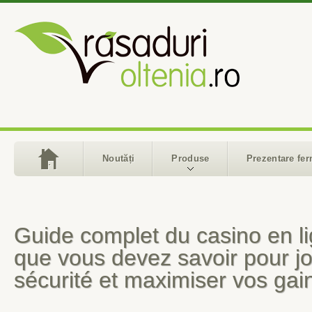
Noutăți
Produse
Prezentare fe
Guide complet du casino en li
que vous devez savoir pour jo
sécurité et maximiser vos gai