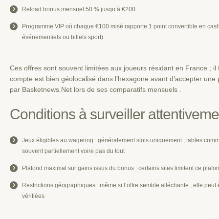
Reload bonus mensuel 50 % jusqu’à €200
Programme VIP où chaque €100 misé rapporte 1 point convertible en cash
événementiels ou billets sport)
Ces offres sont souvent limitées aux joueurs résidant en France ; il 
compte est bien géolocalisé dans l’hexagone avant d’accepter une
par Basketnews.Net lors de ses comparatifs mensuels .
Conditions à surveiller attentiveme
Jeux éligibles au wagering : généralement slots uniquement ; tables comm
souvent partiellement voire pas du tout
Plafond maximal sur gains issus du bonus : certains sites limitent ce plafo
Restrictions géographiques : même si l’offre semble alléchante , elle peut
vérifiées