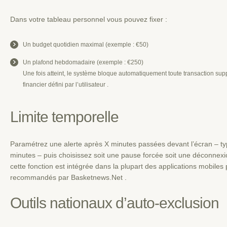
Dans votre tableau personnel vous pouvez fixer :
Un budget quotidien maximal (exemple : €50)
Un plafond hebdomadaire (exemple : €250)
Une fois atteint, le système bloque automatiquement toute transaction su
financier défini par l’utilisateur .
Limite temporelle
Paramétrez une alerte après X minutes passées devant l’écran – t
minutes – puis choisissez soit une pause forcée soit une déconnex
cette fonction est intégrée dans la plupart des applications mobiles
recommandés par Basketnews.Net .
Outils nationaux d’auto‑exclusion