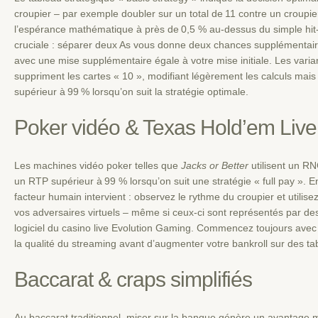
croupier – par exemple doubler sur un total de 11 contre un croup
l’espérance mathématique à près de 0,5 % au-dessus du simple hit‑s
cruciale : séparer deux As vous donne deux chances supplémentaire
avec une mise supplémentaire égale à votre mise initiale. Les var
suppriment les cartes « 10 », modifiant légèrement les calculs mai
supérieur à 99 % lorsqu’on suit la stratégie optimale.
Poker vidéo & Texas Hold’em Live
Les machines vidéo poker telles que
Jacks or Better
utilisent un RNG
un RTP supérieur à 99 % lorsqu’on suit une stratégie « full pay ». E
facteur humain intervient : observez le rythme du croupier et utilis
vos adversaires virtuels – même si ceux-ci sont représentés par des
logiciel du casino live Evolution Gaming. Commencez toujours avec
la qualité du streaming avant d’augmenter votre bankroll sur des ta
Baccarat & craps simplifiés
Au baccarat traditionnel, miser sur la banque génère un avantage