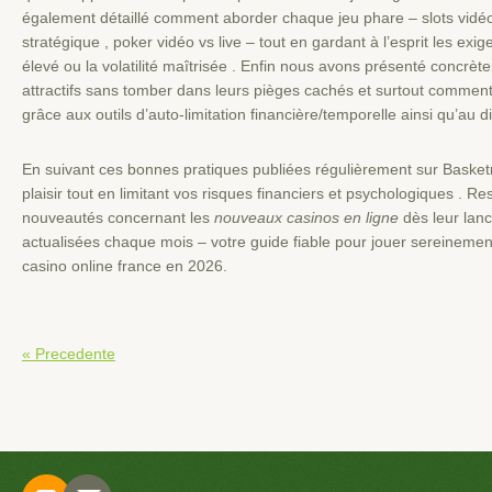
également détaillé comment aborder chaque jeu phare – slots vidéo
stratégique , poker vidéo vs live – tout en gardant à l’esprit les 
élevé ou la volatilité maîtrisée . Enfin nous avons présenté concr
attractifs sans tomber dans leurs pièges cachés et surtout comment
grâce aux outils d’auto‑limitation financière/temporelle ainsi qu’au di
En suivant ces bonnes pratiques publiées régulièrement sur Baske
plaisir tout en limitant vos risques financiers et psychologiques . R
nouveautés concernant les
nouveaux casinos en ligne
dès leur lan
actualisées chaque mois – votre guide fiable pour jouer sereineme
casino online france en 2026.​
« Precedente
Contact