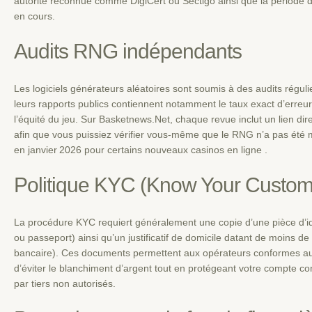
autorité reconnue comme DigiCert ou Sectigo ainsi que la période de
en cours.
Audits RNG indépendants
Les logiciels générateurs aléatoires sont soumis à des audits régu
leurs rapports publics contiennent notamment le taux exact d’erreur
l’équité du jeu. Sur Basketnews.Net, chaque revue inclut un lien dir
afin que vous puissiez vérifier vous‑même que le RNG n’a pas été
en janvier 2026 pour certains nouveaux casinos en ligne .
Politique KYC (Know Your Custom
La procédure KYC requiert généralement une copie d’une pièce d’iden
ou passeport) ainsi qu’un justificatif de domicile datant de moins de
bancaire). Ces documents permettent aux opérateurs conformes au
d’éviter le blanchiment d’argent tout en protégeant votre compte con
par tiers non autorisés.