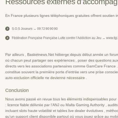
Ressources externes d’accompa
En France plusieurs lignes téléphoniques gratuites offrent soutien 
S.O.S Joueurs → 09 72 90 90 90
Fédération Française Française Lutte contre l’Addiction au Jeu → www.fgj
Par ailleurs , Basketnews.Net héberge depuis début année un foru
où chacun peut partager ses expériences , poser des questions aux
directs vers les associations partenaires comme GamCare France
constitue souvent la première porte d’entrée vers une prise consc
auto‑exclusion officielle ne devienne nécessaire .
Conclusion
Nous avons passé en revue tous les éléments indispensables pour 
: licence fiable délivrée par l’ANJ ou Malta Gaming Authority , audit
incluant slots haute volatilité et tables live dealer évolutives , mét
qu’un support client disponible partout où vous jouez grâce au mo