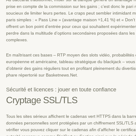
prise en compte de la commission sur les gains ; c’est donc le par
soucieux de limiter leurs pertes. Le craps peut sembler intimidant
paris simples : « Pass Line » (avantage maison ≈1,41 %) et « Don’t
offrent un bon point d’entrée pour ceux qui souhaitent expérimente
perdre dans la multitude d’options secondaires proposées dans les
complexes.
En maîtrisant ces bases – RTP moyen des slots vidéo, probabilités d
européenne et américaine, tableau stratégique du blackjack – vo
d’obtenir des gains réguliers tout en profitant pleinement du divert
phare répertorié sur Basketnews.Net.
Sécurité et licences : jouer en toute confiance
Cryptage SSL/TLS
Tous les sites sérieux affichent le cadenas vert HTTPS dans la barre
données personnelles sont protégées par un chiffrement SSL/TLS 
vérifier vous pouvez cliquer sur le cadenas afin d’afficher le certificat