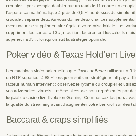
croupier – par exemple doubler sur un total de 11 contre un croup
l’espérance mathématique à près de 0,5 % au-dessus du simple hit‑s
cruciale : séparer deux As vous donne deux chances supplémentaire
avec une mise supplémentaire égale à votre mise initiale. Les var
suppriment les cartes « 10 », modifiant légèrement les calculs mai
supérieur à 99 % lorsqu’on suit la stratégie optimale.
Poker vidéo & Texas Hold’em Live
Les machines vidéo poker telles que
Jacks or Better
utilisent un RNG
un RTP supérieur à 99 % lorsqu’on suit une stratégie « full pay ». E
facteur humain intervient : observez le rythme du croupier et utilis
vos adversaires virtuels – même si ceux-ci sont représentés par des
logiciel du casino live Evolution Gaming. Commencez toujours avec
la qualité du streaming avant d’augmenter votre bankroll sur des ta
Baccarat & craps simplifiés
Au baccarat traditionnel, miser sur la banque génère un avantage