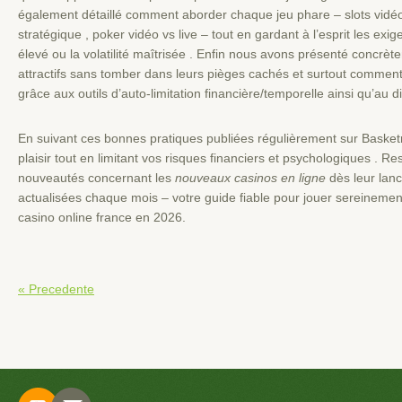
également détaillé comment aborder chaque jeu phare – slots vidéo
stratégique , poker vidéo vs live – tout en gardant à l’esprit les 
élevé ou la volatilité maîtrisée . Enfin nous avons présenté concr
attractifs sans tomber dans leurs pièges cachés et surtout comment
grâce aux outils d’auto‑limitation financière/temporelle ainsi qu’au di
En suivant ces bonnes pratiques publiées régulièrement sur Baske
plaisir tout en limitant vos risques financiers et psychologiques . R
nouveautés concernant les
nouveaux casinos en ligne
dès leur lan
actualisées chaque mois – votre guide fiable pour jouer sereineme
casino online france en 2026.​
« Precedente
Contact