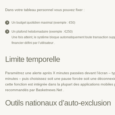
Dans votre tableau personnel vous pouvez fixer :
Un budget quotidien maximal (exemple : €50)
Un plafond hebdomadaire (exemple : €250)
Une fois atteint, le système bloque automatiquement toute transaction su
financier défini par l’utilisateur .
Limite temporelle
Paramétrez une alerte après X minutes passées devant l’écran – t
minutes – puis choisissez soit une pause forcée soit une déconnex
cette fonction est intégrée dans la plupart des applications mobiles
recommandés par Basketnews.Net .
Outils nationaux d’auto‑exclusion