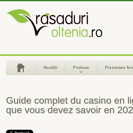
Noutăți
Produse
Prezentare fe
Guide complet du casino en li
que vous devez savoir en 20