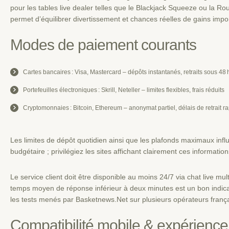
pour les tables live dealer telles que le Blackjack Squeeze ou la Ro
permet d’équilibrer divertissement et chances réelles de gains impo
Modes de paiement courants
Cartes bancaires : Visa, Mastercard – dépôts instantanés, retraits sous 48 
Portefeuilles électroniques : Skrill, Neteller – limites flexibles, frais réduits
Cryptomonnaies : Bitcoin, Ethereum – anonymat partiel, délais de retrait r
Les limites de dépôt quotidien ainsi que les plafonds maximaux infl
budgétaire ; privilégiez les sites affichant clairement ces informati
Le service client doit être disponible au moins 24/7 via chat live mul
temps moyen de réponse inférieur à deux minutes est un bon indic
les tests menés par Basketnews.Net sur plusieurs opérateurs franç
Compatibilité mobile & expérience 