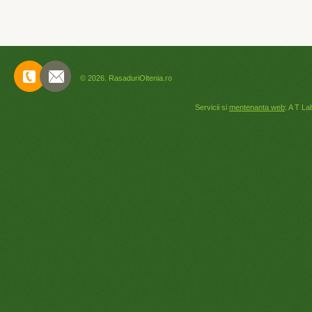
Contact
© 2026. RasaduriOltenia.ro
Servicii si
mentenanta web
: A T L