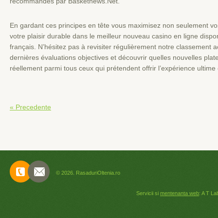
recommandés par Basketnews.Net.
En gardant ces principes en tête vous maximisez non seulement vos
votre plaisir durable dans le meilleur nouveau casino en ligne dispo
français. N’hésitez pas à revisiter régulièrement notre classement a
dernières évaluations objectives et découvrir quelles nouvelles pl
réellement parmi tous ceux qui prétendent offrir l’expérience ultime 
« Precedente
Contact
© 2026. RasaduriOltenia.ro
Servicii si
mentenanta web
: A T L