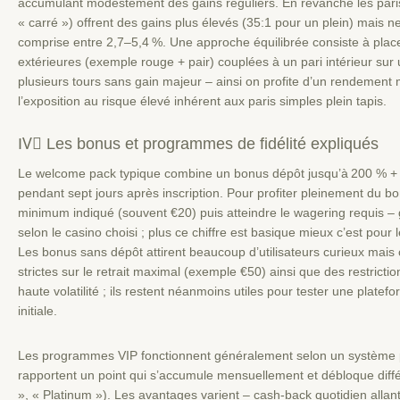
accumulant modestement des gains réguliers. En revanche les paris i
« carré ») offrent des gains plus élevés (35:1 pour un plein) mais n
comprise entre 2,7–5,4 %. Une approche équilibrée consiste à pla
extérieures (exemple rouge + pair) couplées à un pari intérieur sur
plusieurs tours sans gain majeur – ainsi on profite d’un rendement 
l’exposition au risque élevé inhérent aux paris simples plein tapis.
IV️⃣ Les bonus et programmes de fidélité expliqués
Le welcome pack typique combine un bonus dépôt jusqu’à 200 % + 5
pendant sept jours après inscription. Pour profiter pleinement du bon
minimum indiqué (souvent €20) puis atteindre le wagering requis –
selon le casino choisi ; plus ce chiffre est basique mieux c’est pour 
Les bonus sans dépôt attirent beaucoup d’utilisateurs curieux mais
strictes sur le retrait maximal (exemple €50) ainsi que des restrict
haute volatilité ; ils restent néanmoins utiles pour tester une plat
initiale.
Les programmes VIP fonctionnent généralement selon un système p
rapportent un point qui s’accumule mensuellement et débloque différ
», « Platinum »). Les avantages varient – cash‑back quotidien allant