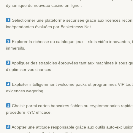
dynamique du nouveau casino en ligne :
Sélectionner une plateforme sécurisée grâce aux licences reconn
indépendantes évaluées par Basketnews.Net.
Explorer la richesse du catalogue jeux – slots vidéo innovantes, t
immersifs.
Appliquer des stratégies éprouvées tant aux machines à sous qu’
d’optimiser vos chances.
Exploiter intelligemment welcome packs et programmes VIP tout e
exigences wagering.
Choisir parmi cartes bancaires fiables ou cryptomonnaies rapide
procédure KYC efficace.
Adopter une attitude responsable grâce aux outils auto‑exclusion