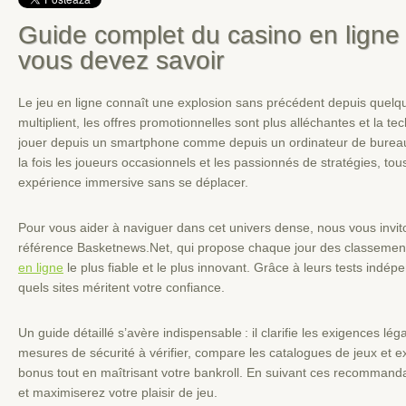
Guide complet du casino en ligne
vous devez savoir
Le jeu en ligne connaît une explosion sans précédent depuis quelq
multiplient, les offres promotionnelles sont plus alléchantes et la t
jouer depuis un smartphone comme depuis un ordinateur de bureau.
la fois les joueurs occasionnels et les passionnés de stratégies, tou
expérience immersive sans se déplacer.
Pour vous aider à naviguer dans cet univers dense, nous vous invito
référence Basketnews.Net, qui propose chaque jour des classemen
en ligne
le plus fiable et le plus innovant. Grâce à leurs tests ind
quels sites méritent votre confiance.
Un guide détaillé s’avère indispensable : il clarifie les exigences léga
mesures de sécurité à vérifier, compare les catalogues de jeux et 
bonus tout en maîtrisant votre bankroll. En suivant ces recommandat
et maximiserez votre plaisir de jeu.