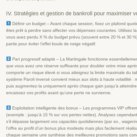
IV. Stratégies et gestion de bankroll pour maximiser 
Définir un budget – Avant chaque session, fixez un plafond quo
êtes prêt à perdre sans affecter vos dépenses courantes. Utilisez la
vous avez perdu X % du budget prévu (souvent entre 20 % et 30 %)
partie pour éviter l’effet boule de neige négatif.
Pari progressif adapté – La Martingale fonctionne essentiellement
que vous avez une réserve suffisante pour doubler votre mise après 
comporte un risque élevé si vous atteignez la limite maximale du tab
système Paroli inversé convient mieux aux slots à haute volatilité : 
puis augmentez-la uniquement après chaque gain jusqu’à atteindre t
encaissez vos profits avant qu’une perte ne survienne.
Exploitation intelligente des bonus – Les programmes VIP offre
(exemple : jusqu’à 15 % sur vos pertes nettes). Analysez cependant
s’il dépasse largement vos capacités quotidiennes (par ex., wagering
l’offre au profit d’un bonus plus modeste mais plus facilement réali
chaque semaine une synthèse des meilleures promotions sans cond