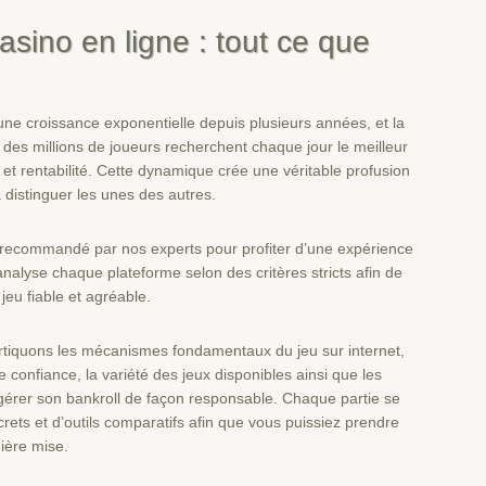
sino en ligne : tout ce que
ne croissance exponentielle depuis plusieurs années, et la
 des millions de joueurs recherchent chaque jour le meilleur
é et rentabilité. Cette dynamique crée une véritable profusion
à distinguer les unes des autres.
recommandé par nos experts pour profiter d’une expérience
nalyse chaque plateforme selon des critères stricts afin de
eu fiable et agréable.
rtiquons les mécanismes fondamentaux du jeu sur internet,
de confiance, la variété des jeux disponibles ainsi que les
 gérer son bankroll de façon responsable. Chaque partie se
crets et d’outils comparatifs afin que vous puissiez prendre
ière mise.