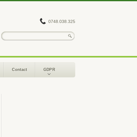
0748.038.325
Contact
GDPR