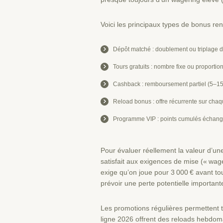
Voici les principaux types de bonus re
Dépôt matché : doublement ou triplage d
Tours gratuits : nombre fixe ou proporti
Cashback : remboursement partiel (5–15
Reload bonus : offre récurrente sur chaq
Programme VIP : points cumulés échange
Pour évaluer réellement la valeur d’une 
satisfait aux exigences de mise (« wa
exige qu’on joue pour 3 000 € avant tout
prévoir une perte potentielle importante
Les promotions régulières permettent to
ligne 2026 offrent des reloads hebdom