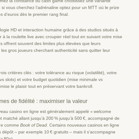
aimez la constance du cash game choisissez une variante
 si vous cherchez l’adrénaline optez pour un MTT où le prize
s d’euros dès le premier rang final.
ogie HD et interaction humaine grâce à des studios situés à
à la roulette live avec croupier réel tout en suivant votre mise
es offrent souvent des limites plus élevées que leurs
es gros joueurs cherchant authenticité sans quitter leur
s critères clés : votre tolérance au risque (volatilité), votre
vs slots) et votre budget quotidien (mise minimale vs
se le plaisir tout en préservant votre bankroll.
s de fidélité : maximiser la valeur
eau casino en ligne est généralement appelé « welcome
t matché allant jusqu’à 200 % jusqu’à 500 €, accompagné de
aire comme
Book of Dead
. Certains nouveaux casinos en ligne
dépôt – par exemple 10 € gratuits – mais il s’accompagne
> 80×).