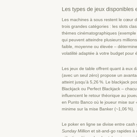
Les types de jeux disponibles 
Les machines à sous restent le cœur du 
trois grandes catégories : les slots cla
thèmes cinématographiques (exemple
qui peuvent atteindre plusieurs millio
faible, moyenne ou élevée – détermine 
volatilité adaptée à votre budget pour 
Les jeux de table offrent quant à eux 
(avec un seul zéro) propose un avantag
atteint jusqu’à 5,26 %. Le blackjack p
Blackjack ou Perfect Blackjack – chacu
influencent le retour théorique au jou
en Punto Banco où le joueur mise sur «
minime sur la mise Banker (~1,06 %).
Le poker en ligne se divise entre cash
Sunday Million
et sit‑and‑go rapides à 