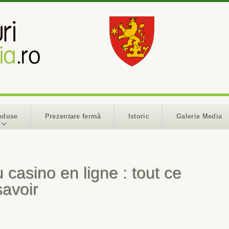
oduse
Prezentare fermă
Istoric
Galerie Media
casino en ligne : tout ce
avoir