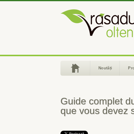
Noutăți
Pr
Guide complet du 
que vous devez s