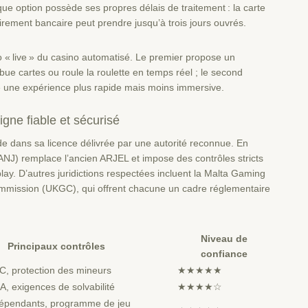
ue option possède ses propres délais de traitement : la carte
irement bancaire peut prendre jusqu’à trois jours ouvrés.
ino « live » du casino automatisé. Le premier propose un
bue cartes ou roule la roulette en temps réel ; le second
e une expérience plus rapide mais moins immersive.
gne fiable et sécurisé
ide dans sa licence délivrée par une autorité reconnue. En
(ANJ) remplace l’ancien ARJEL et impose des contrôles stricts
‑play. D’autres juridictions respectées incluent la Malta Gaming
mmission (UKGC), qui offrent chacune un cadre réglementaire
Niveau de
Principaux contrôles
confiance
YC, protection des mineurs
★★★★★
, exigences de solvabilité
★★★★☆
épendants, programme de jeu