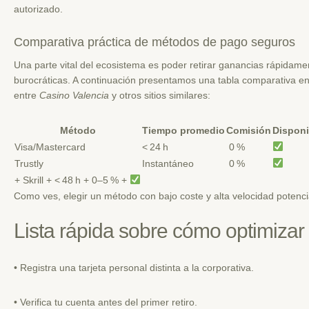
autorizado.
Comparativa práctica de métodos de pago seguros
Una parte vital del ecosistema es poder retirar ganancias rápidame
burocráticas. A continuación presentamos una tabla comparativa e
entre
Casino Valencia
y otros sitios similares:
Método
Tiempo promedio
Comisión
Disponi
Visa/Mastercard
< 24 h
0 %
Trustly
Instantáneo
0 %
+ Skrill + < 48 h + 0–5 % +
Como ves, elegir un método con bajo coste y alta velocidad potencia
Lista rápida sobre cómo optimizar
• Registra una tarjeta personal distinta a la corporativa.
• Verifica tu cuenta antes del primer retiro.