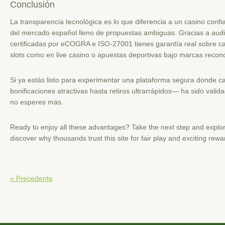
Conclusión
La transparencia tecnológica es lo que diferencia a un casino conf
del mercado español lleno de propuestas ambiguas. Gracias a audi
certiﬁcadas por eCOGRA e ISO‑27001 tienes garantía real sobre c
slots como en live casino o apuestas deportivas bajo marcas reco
Si ya estás listo para experimentar una plataforma segura donde 
bonificaciones atractivas hasta retiros ultrarrápidos— ha sido valid
no esperes más.
Ready to enjoy all these advantages? Take the next step and explo
discover why thousands trust this site for fair play and exciting rewa
« Precedente