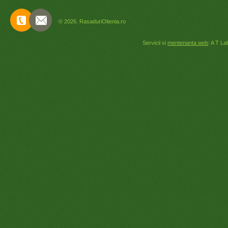
Contact
© 2026. RasaduriOltenia.ro
Servicii si
mentenanta web
: A T L