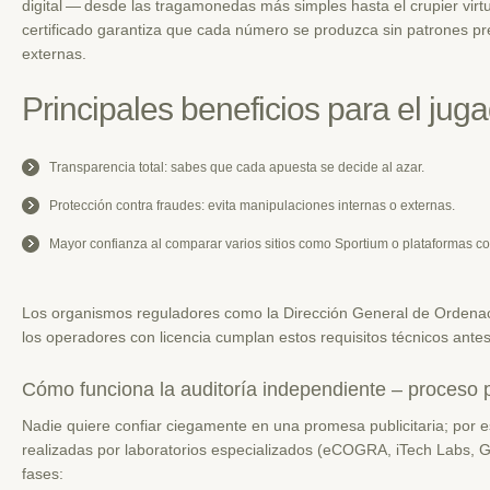
digital — desde las tragamonedas más simples hasta el crupier virt
certificado garantiza que cada número se produzca sin patrones pre
externas.
Principales beneficios para el jug
Transparencia total: sabes que cada apuesta se decide al azar.
Protección contra fraudes: evita manipulaciones internas o externas.
Mayor confianza al comparar varios sitios como Sportium o plataformas co
Los organismos reguladores como la Dirección General de Ordenac
los operadores con licencia cumplan estos requisitos técnicos antes d
Cómo funciona la auditoría independiente – proceso 
Nadie quiere confiar ciegamente en una promesa publicitaria; por e
realizadas por laboratorios especializados (eCOGRA, iTech Labs, GL
fases: