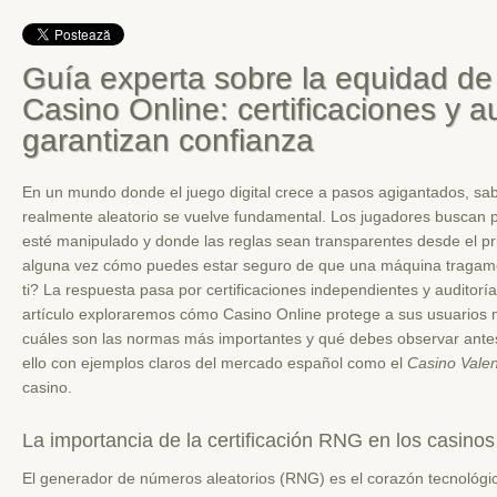
Guía experta sobre la equidad de
Casino Online: certificaciones y a
garantizan confianza
En un mundo donde el juego digital crece a pasos agigantados, sab
realmente aleatorio se vuelve fundamental. Los jugadores buscan 
esté manipulado y donde las reglas sean transparentes desde el pr
alguna vez cómo puedes estar seguro de que una máquina tragamo
ti? La respuesta pasa por certificaciones independientes y auditoría
artículo exploraremos cómo Casino Online protege a sus usuarios 
cuáles son las normas más importantes y qué debes observar antes
ello con ejemplos claros del mercado español como el
Casino Valen
casino.
La importancia de la certificación RNG en los casinos
El generador de números aleatorios (RNG) es el corazón tecnológic