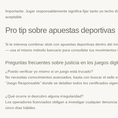
Importante: Jugar responsablemente significa fijar tanto un techo
aceptable.
Pro tip sobre apuestas deportivas
Si te interesa combinar slots con apuestas deportivas dentro del 
— usa el mismo método bancario para consolidar tus movimientos f
Preguntas frecuentes sobre justicia en los juegos digi
¿Puedo verificar yo mismo si un juego está trucado?
No necesitas conocimientos avanzados; basta con buscar el sello 
“Juego Responsable” donde se detallan todos los certificados vigen
¿Qué ocurre si descubro alguna irregularidad?
Los operadores licenciados obligan a investigar cualquier denuncia
cinco días hábiles.