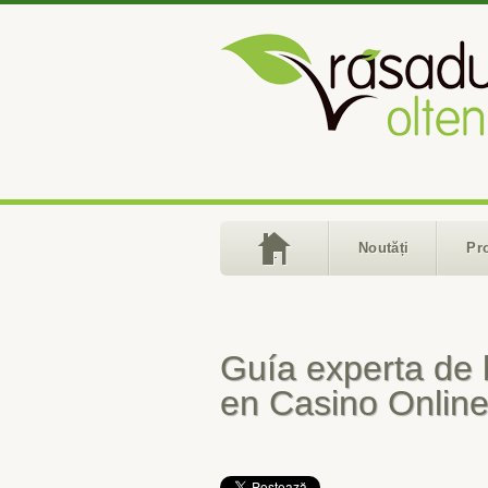
Noutăți
Pr
Guía experta de 
en Casino Onlin