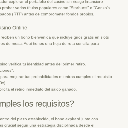
dor explorar el portafolio del casino sin riesgo financiero
 probar varios títulos populares como “Starburst” o “Gonzo’s
 pagos (RTP) antes de comprometer fondos propios.
sino Online
reciben un bono bienvenida que incluye giros gratis en slots
gos de mesa. Aquí tienes una hoja de ruta sencilla para
ino verifica tu identidad antes del primer retiro.
ciones”.
) para mejorar tus probabilidades mientras cumples el requisito
0x).
icita el retiro inmediato del saldo ganado.
mples los requisitos?
entro del plazo establecido, el bono expirará junto con
s crucial seguir una estrategia disciplinada desde el