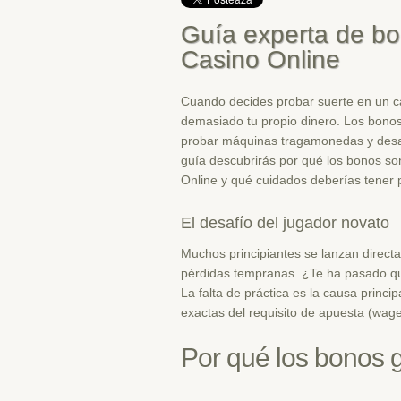
Guía experta de bon
Casino Online
Cuando decides probar suerte en un casi
demasiado tu propio dinero. Los bonos
probar máquinas tragamonedas y desarr
guía descubrirás por qué los bonos s
Online y qué cuidados deberías tener 
El desafío del jugador novato
Muchos principiantes se lanzan directa
pérdidas tempranas. ¿Te ha pasado qu
La falta de práctica es la causa princip
exactas del requisito de apuesta (wage
Por qué los bonos g