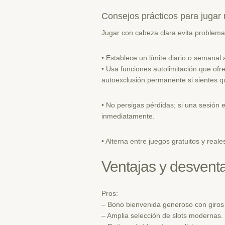
Consejos prácticos para juga
Jugar con cabeza clara evita problemas
• Establece un límite diario o semanal a
• Usa funciones autolimitación que of
autoexclusión permanente si sientes qu
• No persigas pérdidas; si una sesión
inmediatamente.
• Alterna entre juegos gratuitos y reale
Ventajas y desvent
Pros:
– Bono bienvenida generoso con giros 
– Amplia selección de slots modernas.