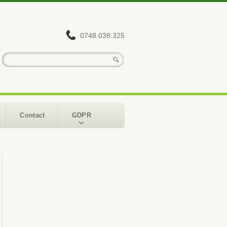
0748.038.325
Contact
GDPR