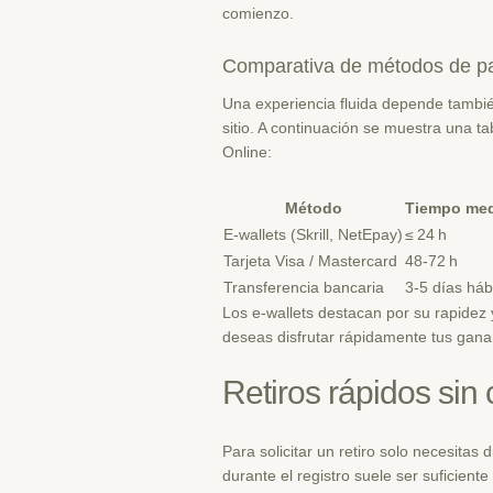
comienzo.
Comparativa de métodos de pag
Una experiencia fluida depende tambié
sitio. A continuación se muestra una 
Online:
Método
Tiempo medi
E‑wallets (Skrill, NetEpay)
≤ 24 h
Tarjeta Visa / Mastercard
48‑72 h
Transferencia bancaria
3‑5 días háb
Los e‑wallets destacan por su rapidez 
deseas disfrutar rápidamente tus gana
Retiros rápidos sin
Para solicitar un retiro solo necesitas 
durante el registro suele ser suficient