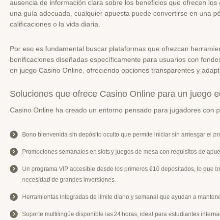
ausencia de información clara sobre los beneficios que ofrecen los
una guía adecuada, cualquier apuesta puede convertirse en una pé
calificaciones o la vida diaria.
Por eso es fundamental buscar plataformas que ofrezcan herramien
bonificaciones diseñadas específicamente para usuarios con fondos
en juego Casino Online, ofreciendo opciones transparentes y adaptab
Soluciones que ofrece Casino Online para un juego 
Casino Online ha creado un entorno pensado para jugadores con
Bono bienvenida sin depósito oculto que permite iniciar sin arriesgar el pro
Promociones semanales en slots y juegos de mesa con requisitos de apue
Un programa VIP accesible desde los primeros €10 depositados, lo que b
necesidad de grandes inversiones.
Herramientas integradas de límite diario y semanal que ayudan a mantener
Soporte multilingüe disponible las 24 horas, ideal para estudiantes inter