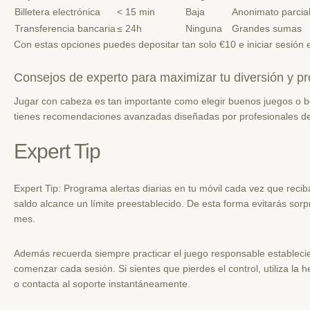
Billetera electrónica
< 15 min
Baja
Anonimato parcia
Transferencia bancaria
≤ 24h
Ninguna
Grandes sumas
Con estas opciones puedes depositar tan solo €10 e iniciar sesión
Consejos de experto para maximizar tu diversión y pro
Jugar con cabeza es tan importante como elegir buenos juegos o bo
tienes recomendaciones avanzadas diseñadas por profesionales del
Expert Tip
Expert Tip: Programa alertas diarias en tu móvil cada vez que recib
saldo alcance un límite preestablecido. De esta forma evitarás sorp
mes.
Además recuerda siempre practicar el juego responsable establecie
comenzar cada sesión. Si sientes que pierdes el control, utiliza la h
o contacta al soporte instantáneamente.