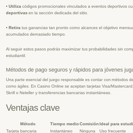
•
Utiliza
códigos promocionales vinculados a eventos deportivos cu
deportivas
en la sección dedicada del sitio.
•
Retira
tus ganancias tan pronto como alcances el objetivo mensual 
acumulados demasiado tiempo.
Al seguir estos pasos podrás maximizar tus probabilidades sin co
estudiantil.
Métodos de pago seguros y rápidos para jóvenes jug
Una parte esencial del juego responsable es contar con métodos d
como ágiles. En Casino Online se aceptan tarjetas Visa/Mastercar
Skrill o Neteller y transferencias bancarias instantáneas.
Ventajas clave
Método
Tiempo medio
Comisión
Ideal para estud
Tarjeta bancaria
Instantáneo
Ninguna
Uso frecuente