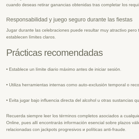
cuando deseas retirar ganancias obtenidas tras completar los requi
Responsabilidad y juego seguro durante las fiestas
Jugar durante las celebraciones puede resultar muy atractivo pero 
establecen límites claros.
Prácticas recomendadas
• Establece un límite diario máximo antes de iniciar sesión.
• Utiliza herramientas internas como auto‑exclusión temporal o rec
• Evita jugar bajo influencia directa del alcohol u otras sustancias qu
Recuerda siempre leer los términos completos asociados a cualqui
Online, pues allí encontrarás información esencial sobre plazos vál
relacionadas con jackpots progresivos и políticas anti‑fraude.