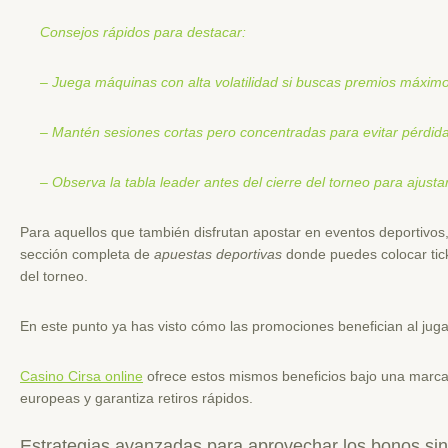
Consejos rápidos para destacar:
– Juega máquinas con alta volatilidad si buscas premios máximo
– Mantén sesiones cortas pero concentradas para evitar pérdida
– Observa la tabla leader antes del cierre del torneo para ajustar
Para aquellos que también disfrutan apostar en eventos deportivos
sección completa de
apuestas deportivas
donde puedes colocar tic
del torneo.
En este punto ya has visto cómo las promociones benefician al jug
Casino Cirsa online
ofrece estos mismos beneficios bajo una marca
europeas y garantiza retiros rápidos.
Estrategias avanzadas para aprovechar los bonos sin