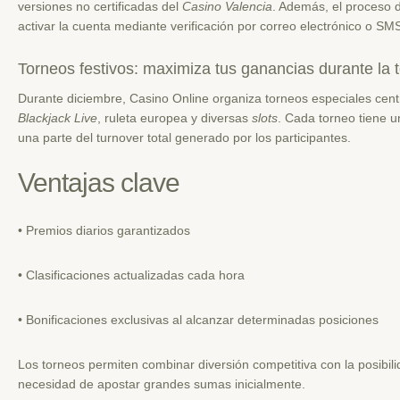
versiones no certificadas del
Casino Valencia
. Además, el proceso d
activar la cuenta mediante verificación por correo electrónico o SM
Torneos festivos: maximiza tus ganancias durante la
Durante diciembre, Casino Online organiza torneos especiales cen
Blackjack Live
, ruleta europea y diversas
slots
. Cada torneo tiene 
una parte del turnover total generado por los participantes.
Ventajas clave
• Premios diarios garantizados
• Clasificaciones actualizadas cada hora
• Bonificaciones exclusivas al alcanzar determinadas posiciones
Los torneos permiten combinar diversión competitiva con la posibili
necesidad de apostar grandes sumas inicialmente.