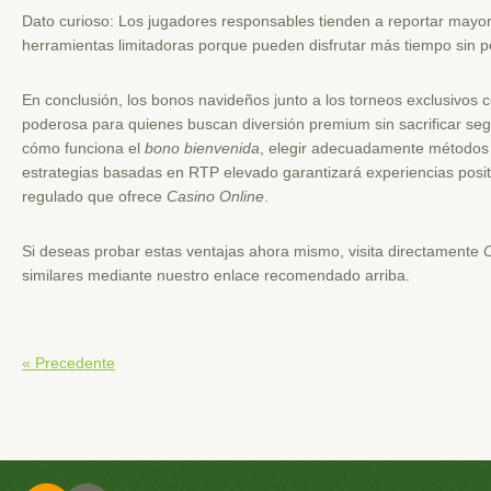
Dato curioso: Los jugadores responsables tienden a reportar mayores
herramientas limitadoras porque pueden disfrutar más tiempo sin pe
En conclusión, los bonos navideños junto a los torneos exclusivos
poderosa para quienes buscan diversión premium sin sacrificar seg
cómo funciona el
bono bienvenida
, elegir adecuadamente métodos 
estrategias basadas en RTP elevado garantizará experiencias posit
regulado que ofrece
Casino Online
.
Si deseas probar estas ventajas ahora mismo, visita directamente
C
similares mediante nuestro enlace recomendado arriba.
« Precedente