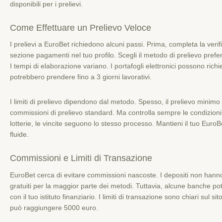
disponibili per i prelievi.
Come Effettuare un Prelievo Veloce
I prelievi a EuroBet richiedono alcuni passi. Prima, completa la verifi
sezione pagamenti nel tuo profilo. Scegli il metodo di prelievo preferi
I tempi di elaborazione variano. I portafogli elettronici possono richi
potrebbero prendere fino a 3 giorni lavorativi.
I limiti di prelievo dipendono dal metodo. Spesso, il prelievo minim
commissioni di prelievo standard. Ma controlla sempre le condizion
lotterie, le vincite seguono lo stesso processo. Mantieni il tuo EuroB
fluide.
Commissioni e Limiti di Transazione
EuroBet cerca di evitare commissioni nascoste. I depositi non hanno c
gratuiti per la maggior parte dei metodi. Tuttavia, alcune banche potr
con il tuo istituto finanziario. I limiti di transazione sono chiari sul s
può raggiungere 5000 euro.