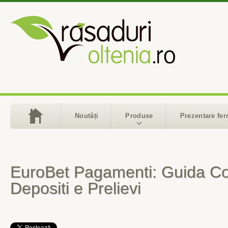
Noutăți
Produse
Prezentare fe
EuroBet Pagamenti: Guida C
Depositi e Prelievi