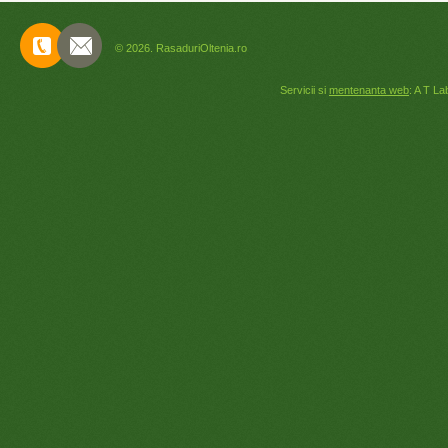
Contact
© 2026. RasaduriOltenia.ro
Servicii si
mentenanta web
: A T L