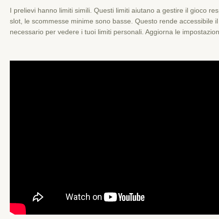
I prelievi hanno limiti simili. Questi limiti aiutano a gestire il gioco
slot, le scommesse minime sono basse. Questo rende accessibile il g
necessario per vedere i tuoi limiti personali. Aggiorna le impostazio