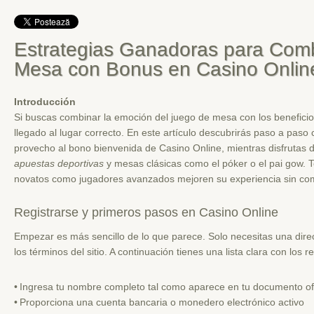
Estrategias Ganadoras para Com
Mesa con Bonus en Casino Onlin
Introducción
Si buscas combinar la emoción del juego de mesa con los beneficio
llegado al lugar correcto. En este artículo descubrirás paso a pas
provecho al bono bienvenida de Casino Online, mientras disfrutas
apuestas deportivas
y mesas clásicas como el póker o el pai gow. 
novatos como jugadores avanzados mejoren su experiencia sin com
Registrarse y primeros pasos en Casino Online
Empezar es más sencillo de lo que parece. Solo necesitas una direc
los términos del sitio. A continuación tienes una lista clara con los r
• Ingresa tu nombre completo tal como aparece en tu documento ofi
• Proporciona una cuenta bancaria o monedero electrónico activo