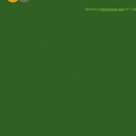
Servicii si
mentenanta web
: A T L