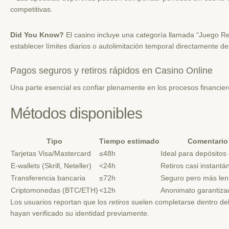
competitivas.
Did You Know?
El casino incluye una categoría llamada “Juego 
establecer límites diarios o autolimitación temporal directamente d
Pagos seguros y retiros rápidos en Casino Online
Una parte esencial es confiar plenamente en los procesos financieros
Métodos disponibles
Tipo
Tiempo estimado
Comentario
Tarjetas Visa/Mastercard
≤48h
Ideal para depósitos
E‑wallets (Skrill, Neteller)
<24h
Retiros casi instantá
Transferencia bancaria
≤72h
Seguro pero más len
Criptomonedas (BTC/ETH)
<12h
Anonimato garantiza
Los usuarios reportan que los
retiros
suelen completarse dentro de
hayan verificado su identidad previamente.