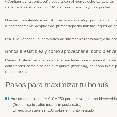
• Configura una contraseña segura con al menos ocho caracteres
• Acepta la verificación por SMS o correo para mayor seguridad
Una vez completado el registro recibirás un código promocional qu
automáticamente después del primer depósito mínimo requerido por
Pro Tip:
Verifica tu cuenta antes de intentar retirar fondos; esto ac
Bonos irresistibles y cómo aprovechar el bono bienve
Casino Online
destaca por ofrecer múltiples promociones durante t
comprender cómo funciona el requisito (
wagering
) del bono inicial
en dinero real.
Pasos para maximizar tu bonus
Haz un depósito entre €10 y €50 para activar el bono bienvenid
​ (Se duplica tu saldo inicial sin costo extra)
​ El requisito suele ser x30 sobre el monto recibido