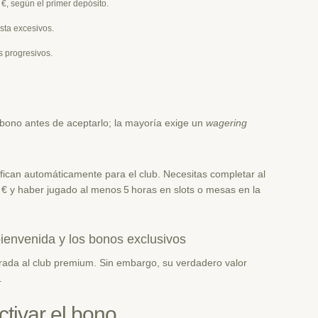
€, según el primer depósito.
sta excesivos.
s progresivos.
bono antes de aceptarlo; la mayoría exige un
wagering
fican automáticamente para el club. Necesitas completar al
€ y haber jugado al menos 5 horas en slots o mesas en la
envenida y los bonos exclusivos
rada al club premium. Sin embargo, su verdadero valor
.
tivar el bono