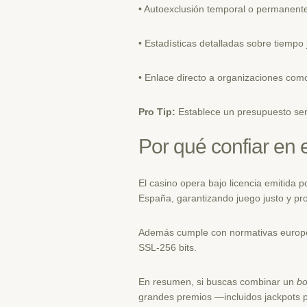
• Autoexclusión temporal o permanente 
• Estadísticas detalladas sobre tiempo
• Enlace directo a organizaciones co
Pro Tip:
Establece un presupuesto sema
Por qué confiar en e
El casino opera bajo licencia emitida
España, garantizando juego justo y pr
Además cumple con normativas europea
SSL‑256 bits.
En resumen, si buscas combinar un
bo
grandes premios —incluidos jackpots p