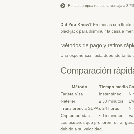
Ruleta europea reduce la ventaja a 2,7%
Did You Know?
En mesas con límite b
blackjack para disminuir la casa a me
Métodos de pago y retiros rápi
Una experiencia fluida depende tanto 
Comparación rápida
Método
Tiempo medio
Co
Tarjeta Visa
Instantáneo
Ni
Neteller
≤ 30 minutos
1
Transferencia SEPA
≤ 24 horas
Ni
Criptomonedas
≤ 15 minutos
Va
Los usuarios que prefieren retirar ga
debido a su velocidad.