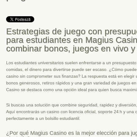
Estrategias de juego con presupu
para estudiantes en Magius Casi
combinar bonos, juegos en vivo y
Los estudiantes universitarios suelen enfrentarse a un presupuesto a
comidas, el dinero para divertirse puede ser escaso. ¿Cómo pueden
casino sin comprometer sus finanzas? La respuesta está en elegir 
bonos generosos, retiros rápidos y una gran variedad de juegos en
Casino se destaca como una opción ideal para quien busca maximiz
Si buscas una solución que combine seguridad, rapidez y diversión,
Aquí encontrarás un casino con licencia oficial, soporte 24 h y una
perfectamente a un bolsillo estudiantil.
¿Por qué Magius Casino es la mejor elección para j