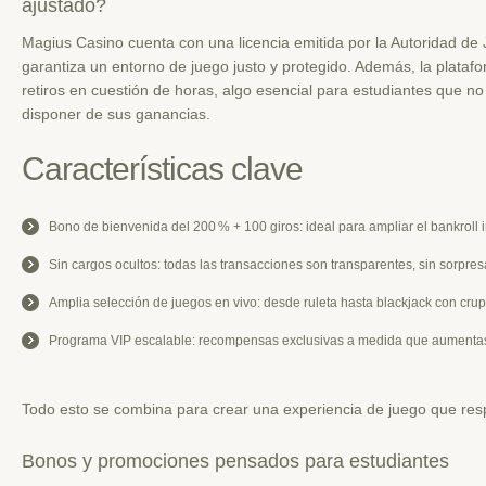
ajustado?
Magius Casino cuenta con una licencia emitida por la Autoridad de
garantiza un entorno de juego justo y protegido. Además, la plataf
retiros en cuestión de horas, algo esencial para estudiantes que n
disponer de sus ganancias.
Características clave
Bono de bienvenida del 200 % + 100 giros: ideal para ampliar el bankroll in
Sin cargos ocultos: todas las transacciones son transparentes, sin sorpre
Amplia selección de juegos en vivo: desde ruleta hasta blackjack con crup
Programa VIP escalable: recompensas exclusivas a medida que aumentas 
Todo esto se combina para crear una experiencia de juego que resp
Bonos y promociones pensados para estudiantes