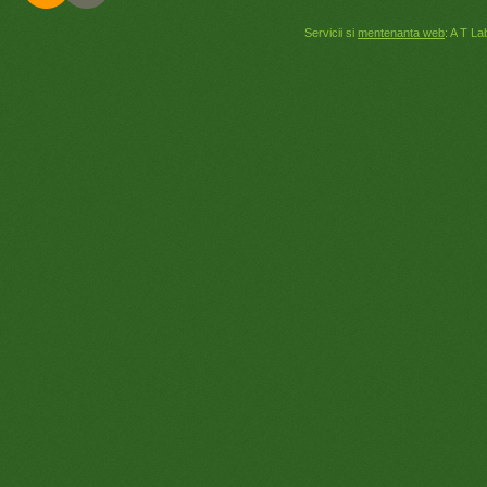
Servicii si
mentenanta web
: A T L