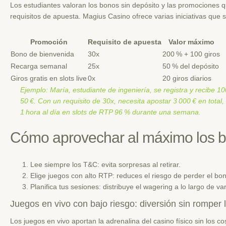
Los estudiantes valoran los bonos sin depósito y las promociones 
requisitos de apuesta. Magius Casino ofrece varias iniciativas que
Promoción
Requisito de apuesta
Valor máximo
Bono de bienvenida
30x
200 % + 100 giros
Recarga semanal
25x
50 % del depósito
Giros gratis en slots live
0x
20 giros diarios
Ejemplo: María, estudiante de ingeniería, se registra y recibe 1
50 €. Con un requisito de 30x, necesita apostar 3 000 € en total
1 hora al día en slots de RTP 96 % durante una semana.
Cómo aprovechar al máximo los 
Lee siempre los T&C: evita sorpresas al retirar.
Elige juegos con alto RTP: reduces el riesgo de perder el bo
Planifica tus sesiones: distribuye el wagering a lo largo de var
Juegos en vivo con bajo riesgo: diversión sin romper 
Los juegos en vivo aportan la adrenalina del casino físico sin los 