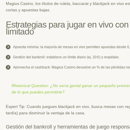
Magius Casino, los títulos de ruleta, baccarat y blackjack en vivo 
cortas y apuestas bajas.
Estrategias para jugar en vivo co
limitado
Apuesta mínima: la mayoría de mesas en vivo permiten apuestas desde 0,1
Gestión del bankroll: establece un límite diario (ej. 20 €) y respétalo.
Aprovecha el cashback: Magius Casino devuelve un % de las pérdidas n
Rhetorical Question: ¿No sería genial ganar un pequeño premio 
de lo que puedes permitirte?
Expert Tip: Cuando juegues blackjack en vivo, busca mesas con regla
tardía) para disminuir la ventaja de la casa.
Gestión del bankroll y herramientas de juego respons