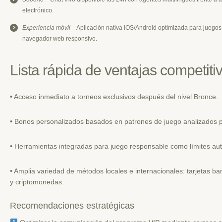
electrónico.
Experiencia móvil
– Aplicación nativa iOS/Android optimizada para juegos 
navegador web responsivo.
Lista rápida de ventajas competiti
• Acceso inmediato a torneos exclusivos después del nivel Bronce.
• Bonos personalizados basados en patrones de juego analizados p
• Herramientas integradas para juego responsable como límites au
• Amplia variedad de métodos locales e internacionales: tarjetas b
y criptomonedas.
Recomendaciones estratégicas