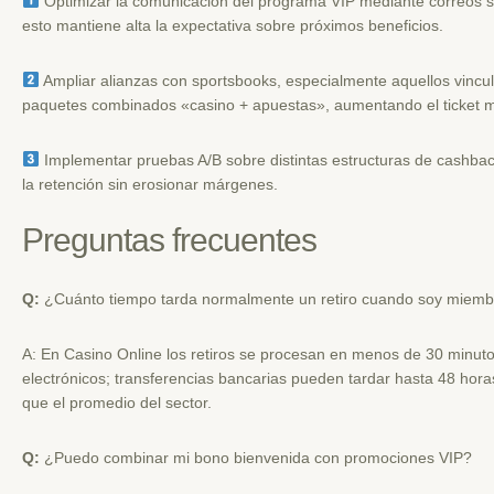
Optimizar la comunicación del programa VIP mediante correos s
esto mantiene alta la expectativa sobre próximos beneficios.
Ampliar alianzas con sportsbooks, especialmente aquellos vincu
paquetes combinados «casino + apuestas», aumentando el ticket m
Implementar pruebas A/B sobre distintas estructuras de cashback
la retención sin erosionar márgenes.
Preguntas frecuentes
Q:
¿Cuánto tiempo tarda normalmente un retiro cuando soy miemb
A: En Casino Online los retiros se procesan en menos de 30 minu
electrónicos; transferencias bancarias pueden tardar hasta 48 hor
que el promedio del sector.
Q:
¿Puedo combinar mi bono bienvenida con promociones VIP?