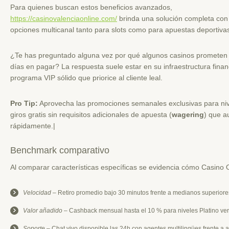
Para quienes buscan estos beneficios avanzados,
https://casinovalenciaonline.com/
​ brinda una solución completa con 
opciones multicanal tanto para slots como para apuestas deportiva
¿Te has preguntado alguna vez por qué algunos casinos prometen
días en pagar? La respuesta suele estar en su infraestructura finan
programa VIP sólido que priorice al cliente leal.
Pro Tip:
Aprovecha las promociones semanales exclusivas para nivel
giros gratis sin requisitos adicionales de apuesta (
wagering
) que a
rápidamente.|
Benchmark comparativo
Al comparar características específicas se evidencia cómo Casino O
Velocidad
– Retiro promedio bajo 30 minutos frente a medianos superiore
Valor añadido
– Cashback mensual hasta el 10 % para niveles Platino ver
Soporte
– Chat vivo disponible las 24h con agentes multilingües frente a a