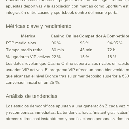
apuestas deportivas y la asociación con marcas como Sportium es
integración entre casino y sportsbook dentro del mismo portal.
Métricas clave y rendimiento
Métrica
Casino Online
Competidor A
Competido
RTP medio slots
96 %
95 %
94‑95 %
Tiempo medio retiro
30 min
45 min
72 h
% jugadores VIP activos
22 %
15 %
18 %
Los datos revelan que Casino Online supera a sus rivales en rapid
usuarios VIP activos. El programa VIP ofrece un bono bienvenida
que alcanzan el nivel Bronce tras su primer depósito superior a €50
conversión inicial en un 25 %.
Análisis de tendencias
Los estudios demográficos apuntan a una generación Z cada vez m
y recompensas inmediatas. La tendencia hacia “instant gratification
ofrecer retiros casi instantáneos y bonificaciones personalizadas bas