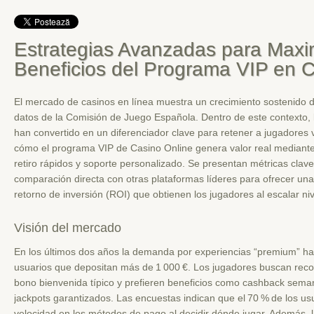
Estrategias Avanzadas para Maxim
Beneficios del Programa VIP en C
El mercado de casinos en línea muestra un crecimiento sostenido 
datos de la Comisión de Juego Española. Dentro de este contexto, 
han convertido en un diferenciador clave para retener a jugadores v
cómo el programa VIP de Casino Online genera valor real mediante 
retiro rápidos y soporte personalizado. Se presentan métricas cla
comparación directa con otras plataformas líderes para ofrecer una 
retorno de inversión (ROI) que obtienen los jugadores al escalar ni
Visión del mercado
En los últimos dos años la demanda por experiencias “premium” h
usuarios que depositan más de 1 000 €. Los jugadores buscan rec
bono bienvenida típico y prefieren beneficios como cashback sema
jackpots garantizados. Las encuestas indican que el 70 % de los usu
velocidad en los métodos de pago al decidir dónde jugar. Además, l